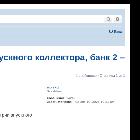
Поиск
Расширен
Вход
скного коллектора, банк 2 –
1 сообщение • Страница
1
из
1
morskoj
Site Admin
Сообщения:
14262
Зарегистрирован:
Ср апр 10, 2024 10:21 am
трии впускного