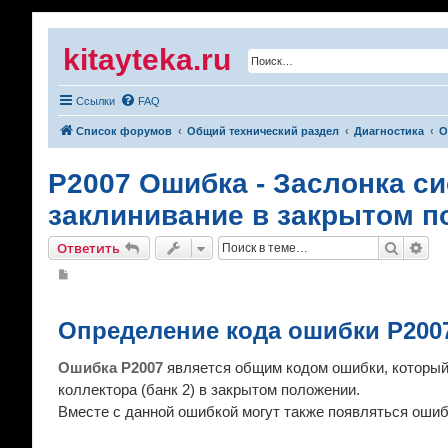
kitayteka.ru
Ссылки
FAQ
Список форумов
Общий технический раздел
Диагностика
О
P2007 Ошибка - Заслонка си
заклинивание в закрытом 
Поиск
Рас
Ответить
С
о
о
б
щ
Определение кода ошибки P200
е
н
и
Ошибка P2007
является общим кодом ошибки, который
е
коллектора (банк 2) в закрытом положении.
Вместе с данной ошибкой могут также появляться ошибк