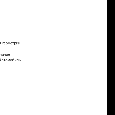
я геометрии
аличие
 Автомобиль