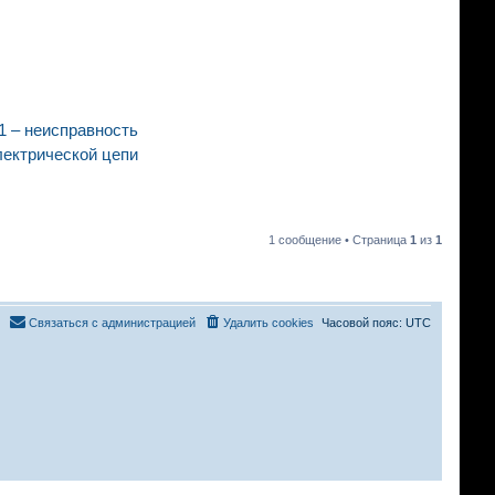
1 – неисправность
лектрической цепи
1 сообщение • Страница
1
из
1
Связаться с администрацией
Удалить cookies
Часовой пояс:
UTC