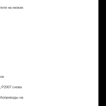
еля на низких
бок
д P2007 снова
убопроводы на