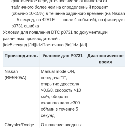
фактическое передаточное число отличается от
табличного более чем на определенный процент
(обычно 10-15%) в течение заданного времени (на Nissan
— 5 секунд, на 42RLE — после 4 событий), он фиксирует
p0731 ошибка
Условия для появления DTC p0731 по документации
различных производителей :
[td>5 секунд [/td][td>Постоянно [/td][td>-[/td]
Производитель
Условие для P0731
Диагностическое
время
Nissan
Manual mode ON,
(RE5R05A)
передача “1”,
открытие дросселя
>0.6/8, скорость >10
км/ч, обороты
входного вала >300
об/мин в течение 5
секунд
Chrysler/Dodge
Отношение входных