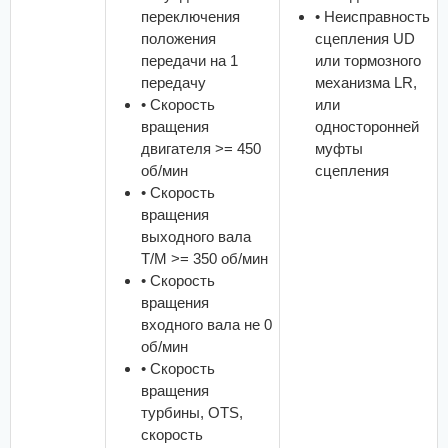
переключения
• Неисправность
положения
сцепления UD
передачи на 1
или тормозного
передачу
механизма LR,
• Скорость
или
вращения
односторонней
двигателя >= 450
муфты
об/мин
сцепления
• Скорость
вращения
выходного вала
T/M >= 350 об/мин
• Скорость
вращения
входного вала не 0
об/мин
• Скорость
вращения
турбины, OTS,
скорость