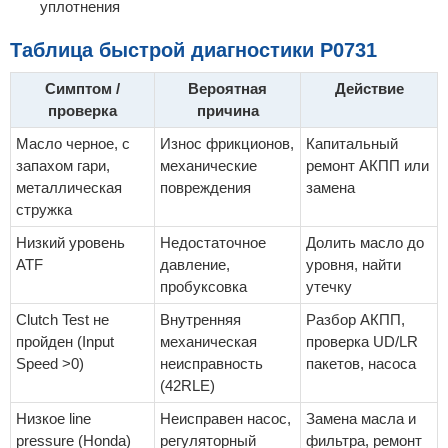
уплотнения
Таблица быстрой диагностики P0731
Симптом /
Вероятная
Действие
проверка
причина
Масло черное, с
Износ фрикционов,
Капитальный
запахом гари,
механические
ремонт АКПП или
металлическая
повреждения
замена
стружка
Низкий уровень
Недостаточное
Долить масло до
ATF
давление,
уровня, найти
пробуксовка
утечку
Clutch Test не
Внутренняя
Разбор АКПП,
пройден (Input
механическая
проверка UD/LR
Speed >0)
неисправность
пакетов, насоса
(42RLE)
Низкое line
Неисправен насос,
Замена масла и
pressure (Honda)
регуляторный
фильтра, ремонт