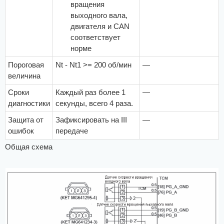
вращения
выходного вала,
двигателя и CAN
соответствует
норме
Пороговая
Nt - Nt1 >= 200 об/мин
—
величина
Сроки
Каждый раз более 1
—
диагностики
секунды, всего 4 раза.
Защита от
Зафиксировать на III
—
ошибок
передаче
Общая схема