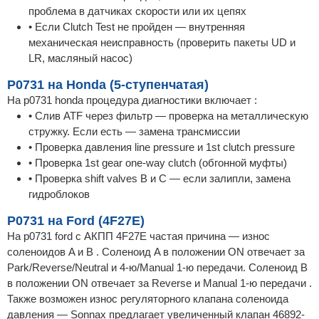
проблема в датчиках скорости или их цепях
• Если Clutch Test не пройден — внутренняя
механическая неисправность (проверить пакеты UD и
LR, масляный насос)
P0731 на Honda (5-ступенчатая)
На p0731 honda процедура диагностики включает :
• Слив ATF через фильтр — проверка на металлическую
стружку. Если есть — замена трансмиссии
• Проверка давления line pressure и 1st clutch pressure
• Проверка 1st gear one-way clutch (обгонной муфты)
• Проверка shift valves B и C — если залипли, замена
гидроблоков
P0731 на Ford (4F27E)
На p0731 ford с АКПП 4F27E частая причина — износ
соленоидов A и B . Соленоид A в положении ON отвечает за
Park/Reverse/Neutral и 4-ю/Manual 1-ю передачи. Соленоид B
в положении ON отвечает за Reverse и Manual 1-ю передачи .
Также возможен износ регуляторного клапана соленоида
давления — Sonnax предлагает увеличенный клапан 46892-