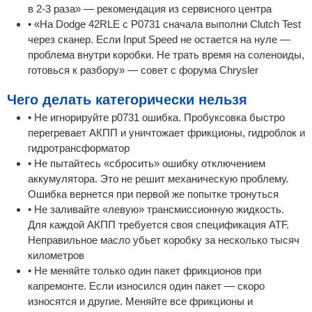
в 2-3 раза» — рекомендация из сервисного центра
• «На Dodge 42RLE с P0731 сначала выполни Clutch Test
через сканер. Если Input Speed не остается на нуле —
проблема внутри коробки. Не трать время на соленоиды,
готовься к разбору» — совет с форума Chrysler
Чего делать категорически нельзя
• Не игнорируйте p0731 ошибка. Пробуксовка быстро
перегревает АКПП и уничтожает фрикционы, гидроблок и
гидротрансформатор
• Не пытайтесь «сбросить» ошибку отключением
аккумулятора. Это не решит механическую проблему.
Ошибка вернется при первой же попытке тронуться
• Не заливайте «левую» трансмиссионную жидкость.
Для каждой АКПП требуется своя спецификация ATF.
Неправильное масло убьет коробку за несколько тысяч
километров
• Не меняйте только один пакет фрикционов при
капремонте. Если износился один пакет — скоро
износятся и другие. Меняйте все фрикционы и