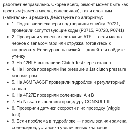
работает неправильно. Скорее всего, ремонт может быть как
простым (замена масла, соленоидов), так и сложным
(капитальный ремонт). Действуйте по алгоритму:
1. Подключили сканер и подтвердили ошибку P0731,
проверили сопутствующие коды (P0715, P0720, P0741)
2. Проверили уровень и состояние ATF — если масло
черное с запахом гари или стружка, готовьтесь к
капремонту. Если уровень низкий — долейте и найдите
утечку
3. На 42RLE выполнили Clutch Test через сканер
4. На Honda проверили line pressure и 1st clutch pressure
манометром
5. На A6MF/A6GF проверили гидроблок и регуляторный
клапан
6. На 4F27E проверили соленоиды A и B
7. На Nissan выполнили процедуру CONSULT-III
8. Проверили датчики скорости и их проводку (wiggle
test)
9. Если проблема в гидроблоке — промывка или замена
соленоидов, установка увеличенных клапанов