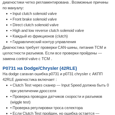
диагностики четко регламентирована . Возможные причины
по мануалу:
• Input clutch solenoid valve
• Front brake solenoid valve
• Direct clutch solenoid valve
• High and low reverse clutch solenoid valve
• Каждый из фрикционов (clutch)
• Гидравлический контур управления
Диагностика требует проверки CAN-шины, питания TCM и
целостности разъемов. Если все проверки пройдены —
замена control valve с TCM .
P0731 на Dodge/Chrysler (42RLE)
На dodge caravan ошибка p0731 и p0731 chrysler с АКПП
42RLE диагностика включает :
• Clutch Test через сканер — Input Speed должна быть 0
при увеличении дросселя
• Проверка проводки датчиков скорости и разъемов
(wiggle test)
• Проверка регулировки троса селектора
• Если Clutch Test пройден, но ошибка остается —