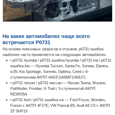
На каких автомобилях чаще всего
встречается P0731
На основе поисковых запросов и отзывов, p0731 ошибка
наиболее часто проявляется на следующих автомобилях:
• p0731 hyundai / p0731 ошибка hyundai / p0731 kia / p0731
ошибка kia — Hyundai Tucson, Santa Fe, Sonata, Elantra,
ix35; Kia Sportage, Sorento, Optima, Ceed с 6-
ступенчатыми АКПП A6GF1/A6MF1/A6LF1
• p0731 nissan / p0731 ниссан — Nissan Teana, Murano,
Pathfinder, Frontier, X-Trail с 5-ступенчатой АКПП
RE5R05A
• p0731 ford / p0731 ошибка vw — Ford Focus, Mondeo,
Fusion с АКПП 4F27E; VW Passat B5, Audi A6 C5 с АКПП
ZF 5HP19