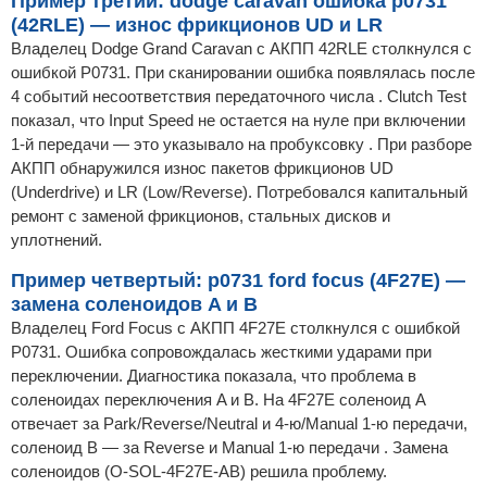
Пример третий: dodge caravan ошибка p0731
(42RLE) — износ фрикционов UD и LR
Владелец Dodge Grand Caravan с АКПП 42RLE столкнулся с
ошибкой P0731. При сканировании ошибка появлялась после
4 событий несоответствия передаточного числа . Clutch Test
показал, что Input Speed не остается на нуле при включении
1-й передачи — это указывало на пробуксовку . При разборе
АКПП обнаружился износ пакетов фрикционов UD
(Underdrive) и LR (Low/Reverse). Потребовался капитальный
ремонт с заменой фрикционов, стальных дисков и
уплотнений.
Пример четвертый: p0731 ford focus (4F27E) —
замена соленоидов A и B
Владелец Ford Focus с АКПП 4F27E столкнулся с ошибкой
P0731. Ошибка сопровождалась жесткими ударами при
переключении. Диагностика показала, что проблема в
соленоидах переключения A и B. На 4F27E соленоид A
отвечает за Park/Reverse/Neutral и 4-ю/Manual 1-ю передачи,
соленоид B — за Reverse и Manual 1-ю передачи . Замена
соленоидов (O-SOL-4F27E-AB) решила проблему.