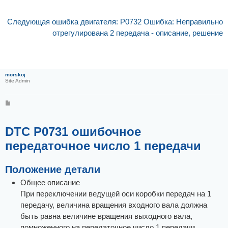
Следующая ошибка двигателя: P0732 Ошибка: Неправильно
отрегулирована 2 передача - описание, решение
morskoj
Site Admin
С
о
о
б
щ
DTC P0731 ошибочное
е
н
передаточное число 1 передачи
и
е
Положение детали
Общее описание
При переключении ведущей оси коробки передач на 1
передачу, величина вращения входного вала должна
быть равна величине вращения выходного вала,
помноженного на передаточное число 1 передачи.