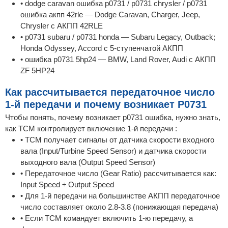
• dodge caravan ошибка p0731 / p0731 chrysler / p0731
ошибка акпп 42rle — Dodge Caravan, Charger, Jeep,
Chrysler с АКПП 42RLE
• p0731 subaru / p0731 honda — Subaru Legacy, Outback;
Honda Odyssey, Accord с 5-ступенчатой АКПП
• ошибка p0731 5hp24 — BMW, Land Rover, Audi с АКПП
ZF 5HP24
Как рассчитывается передаточное число
1-й передачи и почему возникает P0731
Чтобы понять, почему возникает p0731 ошибка, нужно знать,
как TCM контролирует включение 1-й передачи :
• TCM получает сигналы от датчика скорости входного
вала (Input/Turbine Speed Sensor) и датчика скорости
выходного вала (Output Speed Sensor)
• Передаточное число (Gear Ratio) рассчитывается как:
Input Speed ÷ Output Speed
• Для 1-й передачи на большинстве АКПП передаточное
число составляет около 2.8-3.8 (понижающая передача)
• Если TCM командует включить 1-ю передачу, а