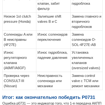
клапан, забит
гидроблока
фильтр
Низкое 1st clutch
Залипшие shift
Замена главного и
pressure (Honda)
valves B и C
вторичного
гидроблоков
Соленоиды A или
Износ соленоидов
Замена
B неисправны
переключения
соленоидов O-
(4F27E)
SOL-4F27E-AB
Износ
Износ гидроблока,
Установка
регуляторного
падение давления
увеличенных
клапана
клапанов
(A6MF/A6GF)
(oversized valves)
Проверка через
Неисправность
Замена control
CONSULT-III
соленоида или
valve с TCM или
(Nissan)
механики
ремонт механики
Итог: как окончательно победить P0731
Ошибка p0731 — это индикатор того, что 1-я передача АКПП