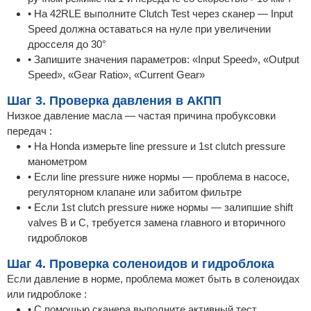
• На 42RLE выполните Clutch Test через сканер — Input
Speed должна оставаться на нуле при увеличении
дросселя до 30°
• Запишите значения параметров: «Input Speed», «Output
Speed», «Gear Ratio», «Current Gear»
Шаг 3. Проверка давления в АКПП
Низкое давление масла — частая причина пробуксовки
передач :
• На Honda измерьте line pressure и 1st clutch pressure
манометром
• Если line pressure ниже нормы — проблема в насосе,
регуляторном клапане или забитом фильтре
• Если 1st clutch pressure ниже нормы — залипшие shift
valves B и C, требуется замена главного и вторичного
гидроблоков
Шаг 4. Проверка соленоидов и гидроблока
Если давление в норме, проблема может быть в соленоидах
или гидроблоке :
• С помощью сканера выполните активный тест