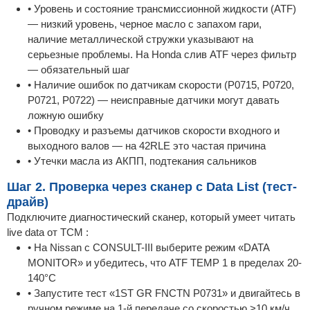
• Уровень и состояние трансмиссионной жидкости (ATF)
— низкий уровень, черное масло с запахом гари,
наличие металлической стружки указывают на
серьезные проблемы. На Honda слив ATF через фильтр
— обязательный шаг
• Наличие ошибок по датчикам скорости (P0715, P0720,
P0721, P0722) — неисправные датчики могут давать
ложную ошибку
• Проводку и разъемы датчиков скорости входного и
выходного валов — на 42RLE это частая причина
• Утечки масла из АКПП, подтекания сальников
Шаг 2. Проверка через сканер с Data List (тест-
драйв)
Подключите диагностический сканер, который умеет читать
live data от TCM :
• На Nissan с CONSULT-III выберите режим «DATA
MONITOR» и убедитесь, что ATF TEMP 1 в пределах 20-
140°C
• Запустите тест «1ST GR FNCTN P0731» и двигайтесь в
ручном режиме на 1-й передаче со скоростью >10 км/ч