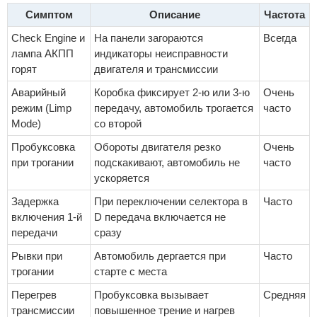
Симптом
Описание
Частота
Check Engine и
На панели загораются
Всегда
лампа АКПП
индикаторы неисправности
горят
двигателя и трансмиссии
Аварийный
Коробка фиксирует 2-ю или 3-ю
Очень
режим (Limp
передачу, автомобиль трогается
часто
Mode)
со второй
Пробуксовка
Обороты двигателя резко
Очень
при трогании
подскакивают, автомобиль не
часто
ускоряется
Задержка
При переключении селектора в
Часто
включения 1-й
D передача включается не
передачи
сразу
Рывки при
Автомобиль дергается при
Часто
трогании
старте с места
Перегрев
Пробуксовка вызывает
Средняя
трансмиссии
повышенное трение и нагрев