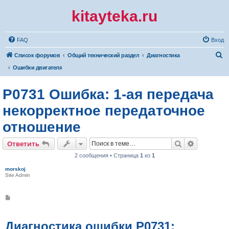
kitayteka.ru
FAQ
Вход
П
Список форумов
Общий технический раздел
Диагностика
о
Ошибки двигателя
и
P0731 Ошибка: 1-ая передача
с
к
некорректное передаточное
отношение
Поиск
Расширен
Ответить
2 сообщения • Страница
1
из
1
morskoj
Site Admin
С
о
о
б
щ
Диагностика ошибки P0731:
е