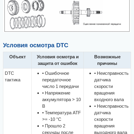
Условия осмотра DTC
Объект
Условия осмотра и
Возможные
защита от ошибок
причины
DTC
• Ошибочное
• Неисправность
тактика
передаточное
датчика
число 1 передачи
скорости
• Напряжение
вращения
аккумулятора > 10
входного вала
В
• Неисправность
• Температура ATF
датчика
>= -10 °C
скорости
• Прошло 2
вращения
секунды после
выходного вала