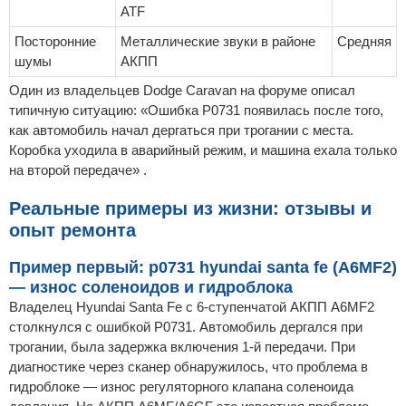
ATF
Посторонние
Металлические звуки в районе
Средняя
шумы
АКПП
Один из владельцев Dodge Caravan на форуме описал
типичную ситуацию: «Ошибка P0731 появилась после того,
как автомобиль начал дергаться при трогании с места.
Коробка уходила в аварийный режим, и машина ехала только
на второй передаче» .
Реальные примеры из жизни: отзывы и
опыт ремонта
Пример первый: p0731 hyundai santa fe (A6MF2)
— износ соленоидов и гидроблока
Владелец Hyundai Santa Fe с 6-ступенчатой АКПП A6MF2
столкнулся с ошибкой P0731. Автомобиль дергался при
трогании, была задержка включения 1-й передачи. При
диагностике через сканер обнаружилось, что проблема в
гидроблоке — износ регуляторного клапана соленоида