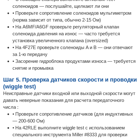
соленоидов — послушайте, щелкают ли они
• Проверьте сопротивление соленоидов мультиметром
(норма зависит от типа, обычно 2-15 Ом)
• На A6MF/A6GF проверьте регуляторный клапан
соленоида давления на износ — часто требуется
установка увеличенного клапана (oversized)
• На 4F27E проверьте соленоиды A и B — они отвечают
за 1-ю передачу
• Засорение гидроблока продуктами износа — требуется
снятие и промывка
Шаг 5. Проверка датчиков скорости и проводки
(wiggle test)
Неисправные датчики входной или выходной скорости могут
давать неверные показания для расчета передаточного
числа :
• Проверьте сопротивление датчиков (для индуктивных
— 200-600 Ом)
• На 42RLE выполните wiggle test с использованием
специального инструмента Miller #8333 для проверки