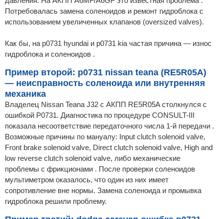
давления. На АКПП A6MF/A6GF это известная проблема .
Потребовалась замена соленоидов и ремонт гидроблока с
использованием увеличенных клапанов (oversized valves).
Как бы, на p0731 hyundai и p0731 kia частая причина — износ
гидроблока и соленоидов .
Пример второй: p0731 nissan teana (RE5R05A)
— неисправность соленоида или внутренняя
механика
Владелец Nissan Teana J32 с АКПП RE5R05A столкнулся с
ошибкой P0731. Диагностика по процедуре CONSULT-III
показала несоответствие передаточного числа 1-й передачи .
Возможные причины по мануалу: Input clutch solenoid valve,
Front brake solenoid valve, Direct clutch solenoid valve, High and
low reverse clutch solenoid valve, либо механические
проблемы с фрикционами . После проверки соленоидов
мультиметром оказалось, что один из них имеет
сопротивление вне нормы. Замена соленоида и промывка
гидроблока решили проблему.