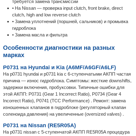
требуется замена трансмиссии
• На Nissan — проверка input clutch, front brake, direct
clutch, high and low reverse clutch
• Замена уплотнений (поршней, сальников) и промывка
гидроблока
• Замена масла и фильтра
Особенности диагностики на разных
марках
P0731 на Hyundai и Kia (A6MF/A6GF/A6LF)
На p0731 hyundai и p0731 kia с 6-ступенчатыми АКПП частая
причина — износ гидроблока. Симптомы: жесткие downshifts,
задержки включения, пробуксовки. Типичные ошибки для
этой АКПП: P0731 (Gear 1 Incorrect Ratio), P0734 (Gear 4
Incorrect Ratio), P0741 (TCC Performance) . Ремонт: замена
изношенных клапанов в гидроблоке (регуляторный клапан
соленоида давления) на увеличенные (oversized valves) .
P0731 на Nissan (RE5R05A)
На p0731 nissan с 5-ступенчатой АКПП RE5R05A процедура