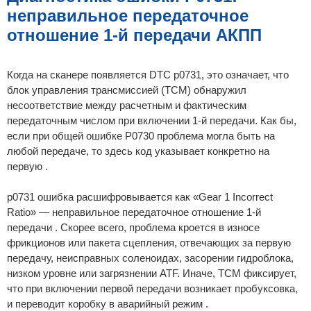
н
неправильное передаточное
и
е
отношение 1-й передачи АКПП
Когда на сканере появляется DTC p0731, это означает, что
блок управления трансмиссией (TCM) обнаружил
несоответствие между расчетным и фактическим
передаточным числом при включении 1-й передачи. Как бы,
если при общей ошибке P0730 проблема могла быть на
любой передаче, то здесь код указывает конкретно на
первую .
p0731 ошибка расшифровывается как «Gear 1 Incorrect
Ratio» — неправильное передаточное отношение 1-й
передачи . Скорее всего, проблема кроется в износе
фрикционов или пакета сцепления, отвечающих за первую
передачу, неисправных соленоидах, засорении гидроблока,
низком уровне или загрязнении ATF. Иначе, TCM фиксирует,
что при включении первой передачи возникает пробуксовка,
и переводит коробку в аварийный режим .