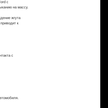
ord с
ыканию на массу.
ждение жгута
 приводит к
нтакта с
автомобиля.