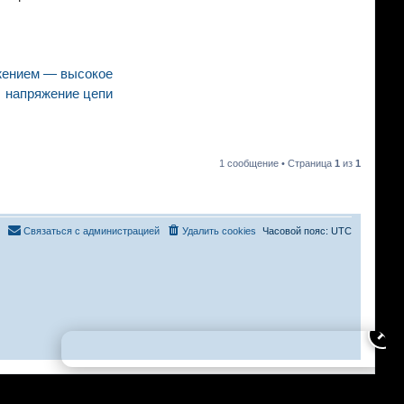
жением — высокое
напряжение цепи
1 сообщение • Страница
1
из
1
Связаться с администрацией
Удалить cookies
Часовой пояс:
UTC
✕