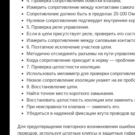
4. Проверка сопротивления обмотки клапана.
Измерить сопротивление между контактами самого 
Сопротивление должно быть в пределах 20-100 Ом 
Нулевое сопротивление подтвердит внутреннее кор
5. Проверка реле управления.
Если в цепи присутствует реле, проверить его сост
Измерить сопротивление между силовыми контакта
6. Поэтапное исключение участков цепи.
Методично отсоединять разъемы на пути управляю
Когда сопротивление приходит в норму — проблемн
7. Проверка целостности изоляции.
Использовать мегомметр для проверки сопротивле
Низкое сопротивление изоляции укажет на ее пробо
8. Восстановление цепи.
Найти точное место короткого замыкания.
Восстановить целостность изоляции или заменить
При неисправности клапана — заменить его.
Убедиться в надежной фиксации жгута проводов вд
Для предотвращения повторного возникновения ошибки 
проводов, используя штатные клипсы и защитные гофр