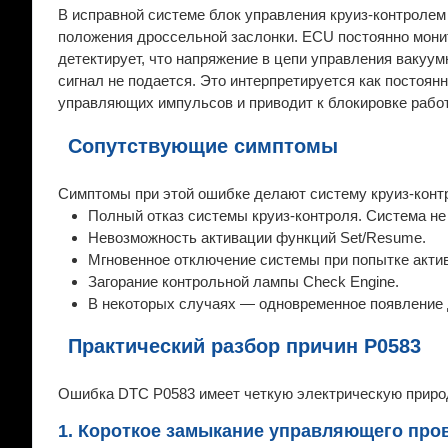
В исправной системе блок управления круиз-контролем
положения дроссельной заслонки. ECU постоянно монит
детектирует, что напряжение в цепи управления вакуум
сигнал не подается. Это интерпретируется как постоян
управляющих импульсов и приводит к блокировке рабо
Сопутствующие симптомы
Симптомы при этой ошибке делают систему круиз-конт
Полный отказ системы круиз-контроля. Система не
Невозможность активации функций Set/Resume.
Мгновенное отключение системы при попытке акти
Загорание контрольной лампы Check Engine.
В некоторых случаях — одновременное появление д
Практический разбор причин P0583
Ошибка DTC P0583 имеет четкую электрическую природ
1. Короткое замыкание управляющего пров