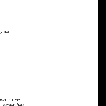
тушке.
акрепить жгут
ь термостойкие