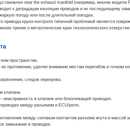
становлен near the exhaust manifold (например, многие модели F
иводит к деградации изоляции проводов и их последующему зам
жаркую погоду или после длительной поездки.
го привода круиз-контроля типичной проблемой является повре
янное трение о металлические края технологического отверстия
та
тном пространстве.
их протяжении, уделяя внимание местам перегибов и точкам ко
агрязнения, следов перегрева.
м клапана.
— неисправность в клапане или близлежащей проводке.
 проводке между разъемом и ECU/реле.
ротивление между силовым контактом разъема жгута и массой 
ое замыкание в проводке.