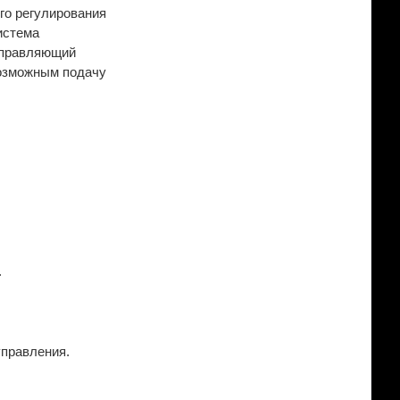
го регулирования
истема
 управляющий
возможным подачу
.
управления.