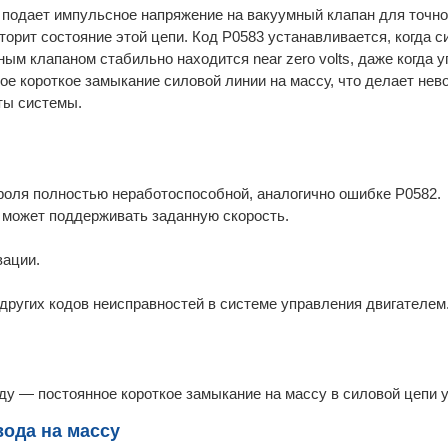
 подает импульсное напряжение на вакуумный клапан для точно
орит состояние этой цепи. Код P0583 устанавливается, когда с
ным клапаном стабильно находится near zero volts, даже когда
ное короткое замыкание силовой линии на массу, что делает не
ты системы.
роля полностью неработоспособной, аналогично ошибке P0582.
 может поддерживать заданную скорость.
вации.
ругих кодов неисправностей в системе управления двигателем
у — постоянное короткое замыкание на массу в силовой цепи 
ода на массу