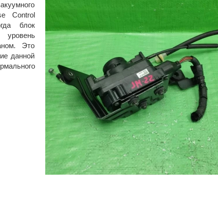
акуумного
e Control
огда блок
 уровень
аном. Это
ние данной
рмального