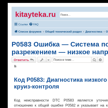
kitayteka.ru
Ссылки
FAQ
Список форумов
Общий технический раздел
Диагностика
О
P0583 Ошибка — Система по
разрежением — низкое нап
Поиск
Рас
Ответить
С
о
о
б
щ
Код P0583: Диагностика низког
е
н
круиз-контроля
и
е
Код неисправности DTC P0583 является уточн
отношению к общей ошибке P0582 и указывает на к