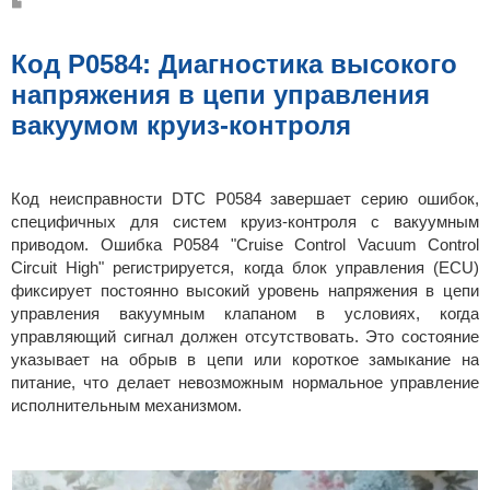
С
о
о
б
щ
Код P0584: Диагностика высокого
е
н
напряжения в цепи управления
и
е
вакуумом круиз-контроля
Код неисправности DTC P0584 завершает серию ошибок,
специфичных для систем круиз-контроля с вакуумным
приводом. Ошибка P0584 "Cruise Control Vacuum Control
Circuit High" регистрируется, когда блок управления (ECU)
фиксирует постоянно высокий уровень напряжения в цепи
управления вакуумным клапаном в условиях, когда
управляющий сигнал должен отсутствовать. Это состояние
указывает на обрыв в цепи или короткое замыкание на
питание, что делает невозможным нормальное управление
исполнительным механизмом.