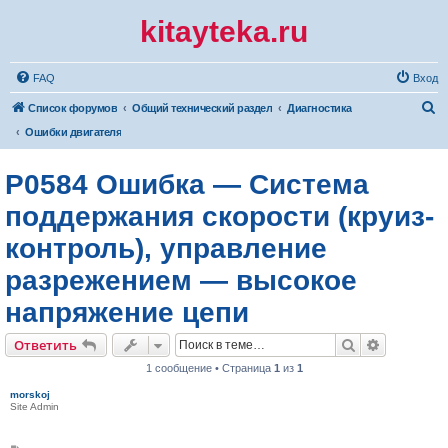
kitayteka.ru
FAQ
Вход
П
Список форумов
Общий технический раздел
Диагностика
о
Ошибки двигателя
и
P0584 Ошибка — Система
с
к
поддержания скорости (круиз-
контроль), управление
разрежением — высокое
напряжение цепи
Поиск
Расширен
Ответить
1 сообщение • Страница
1
из
1
morskoj
Site Admin