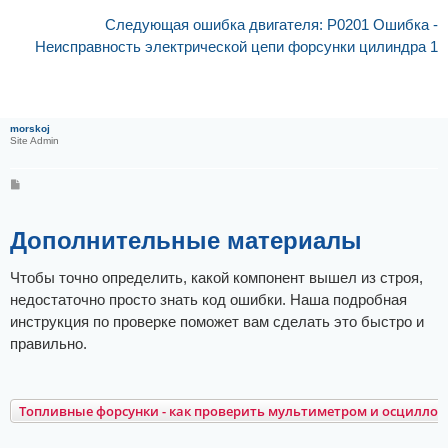
Следующая ошибка двигателя: P0201 Ошибка -
Неисправность электрической цепи форсунки цилиндра 1
morskoj
Site Admin
С
о
о
б
щ
Дополнительные материалы
е
н
и
Чтобы точно определить, какой компонент вышел из строя,
е
недостаточно просто знать код ошибки. Наша подробная
инструкция по проверке поможет вам сделать это быстро и
правильно.
Топливные форсунки - как проверить мультиметром и осцилло