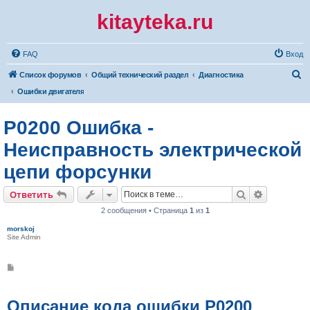
kitayteka.ru
FAQ
Вход
П
Список форумов
Общий технический раздел
Диагностика
о
Ошибки двигателя
и
P0200 Ошибка -
с
к
Неисправность электрической
цепи форсунки
Поиск
Расширен
Ответить
2 сообщения • Страница
1
из
1
morskoj
Site Admin
С
о
о
б
щ
Описание кода ошибки P0200
е