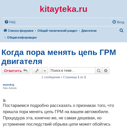
kitayteka.ru
FAQ
Вход
П
Список форумов
Общий технический раздел
Двигатели
о
Общая информация
и
Когда пора менять цепь ГРМ
с
к
двигателя
Поиск
Расширен
Ответить
1 сообщение • Страница
1
из
1
morskoj
Site Admin
С
о
Постараемся подробно рассказать о признаках того, что
о
б
пришла пора менять цепь ГРМ на вашем автомобиле.
щ
Процедура эта, конечно же, не самая дешевая, но
е
н
устранение последствий обрыва цепи может обойтись
и