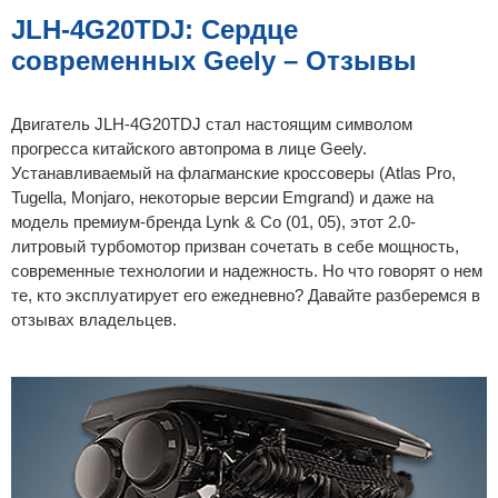
б
щ
JLH-4G20TDJ: Сердце
е
н
современных Geely – Отзывы
и
е
Двигатель JLH-4G20TDJ стал настоящим символом
прогресса китайского автопрома в лице Geely.
Устанавливаемый на флагманские кроссоверы (Atlas Pro,
Tugella, Monjaro, некоторые версии Emgrand) и даже на
модель премиум-бренда Lynk & Co (01, 05), этот 2.0-
литровый турбомотор призван сочетать в себе мощность,
современные технологии и надежность. Но что говорят о нем
те, кто эксплуатирует его ежедневно? Давайте разберемся в
отзывах владельцев.