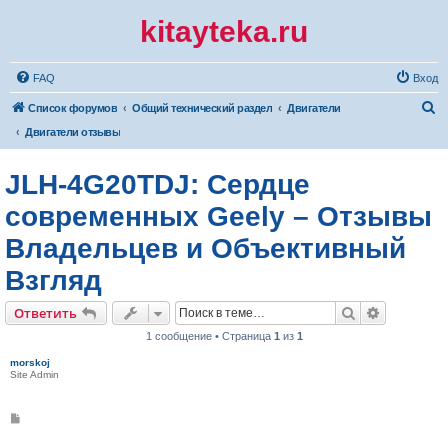
kitayteka.ru
FAQ
Вход
П
Список форумов
Общий технический раздел
Двигатели
о
Двигатели отзывы
и
JLH-4G20TDJ: Сердце
с
к
современных Geely – Отзывы
Владельцев и Объективный
Взгляд
Поиск
Расширен
Ответить
1 сообщение • Страница
1
из
1
morskoj
Site Admin
С
о
о