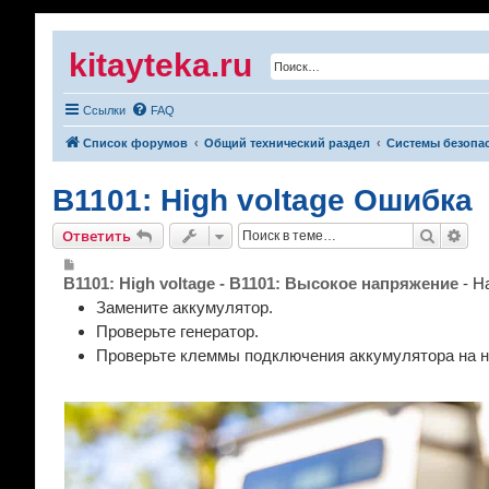
kitayteka.ru
Ссылки
FAQ
Список форумов
Общий технический раздел
Системы безопа
B1101: High voltage Ошибка
Поиск
Рас
Ответить
С
о
B1101: High voltage - B1101: Высокое напряжение
- Н
о
б
Замените аккумулятор.
щ
Проверьте генератор.
е
н
Проверьте клеммы подключения аккумулятора на н
и
е