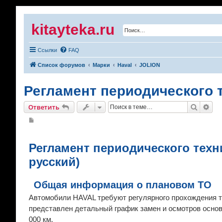
kitayteka.ru
Ссылки
FAQ
Список форумов
Марки
Haval
JOLION
Регламент периодического 
Поиск
Рас
Ответить
С
о
о
б
щ
Регламент периодического техн
е
н
русский)
и
е
Общая информация о плановом ТО
Автомобили HAVAL требуют регулярного прохождения т
представлен детальный график замен и осмотров основ
000 км.