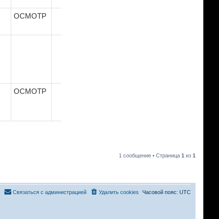
ОСМОТР
ОСМОТР
ОСМОТР
О
ЗАМЕНА
ОСМОТР
ОСМОТР
ОСМОТР
О
1 сообщение • Страница
1
из
1
Связаться с администрацией
Удалить cookies
Часовой пояс:
UTC