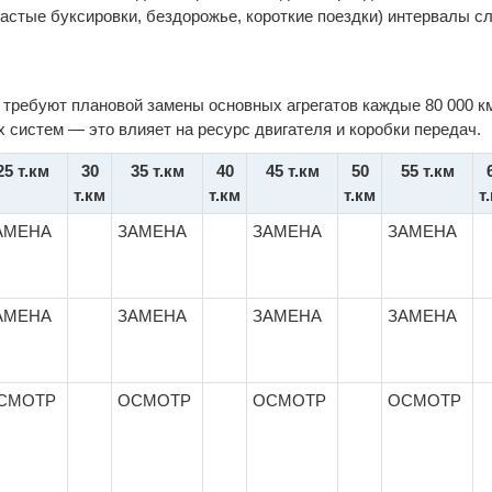
частые буксировки, бездорожье, короткие поездки) интервалы с
e требуют плановой замены основных агрегатов каждые 80 000 к
 систем — это влияет на ресурс двигателя и коробки передач.
25 т.км
30
35 т.км
40
45 т.км
50
55 т.км
т.км
т.км
т.км
т
АМЕНА
ЗАМЕНА
ЗАМЕНА
ЗАМЕНА
АМЕНА
ЗАМЕНА
ЗАМЕНА
ЗАМЕНА
СМОТР
ОСМОТР
ОСМОТР
ОСМОТР