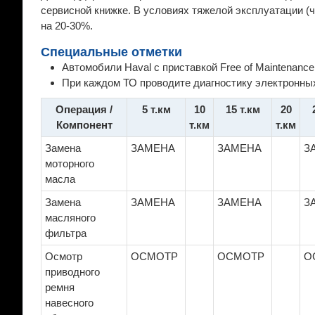
сервисной книжке. В условиях тяжелой эксплуатации (
на 20-30%.
Специальные отметки
Автомобили Haval с приставкой Free of Maintenanc
При каждом ТО проводите диагностику электронных
Операция /
5 т.км
10
15 т.км
20
Компонент
т.км
т.км
Замена
ЗАМЕНА
ЗАМЕНА
З
моторного
масла
Замена
ЗАМЕНА
ЗАМЕНА
З
масляного
фильтра
Осмотр
ОСМОТР
ОСМОТР
О
приводного
ремня
навесного