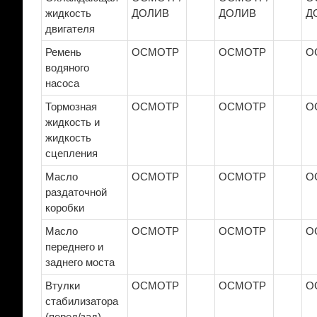
жидкость
ДОЛИВ
ДОЛИВ
Д
двигателя
Ремень
ОСМОТР
ОСМОТР
О
водяного
насоса
Тормозная
ОСМОТР
ОСМОТР
О
жидкость и
жидкость
сцепления
Масло
ОСМОТР
ОСМОТР
О
раздаточной
коробки
Масло
ОСМОТР
ОСМОТР
О
переднего и
заднего моста
Втулки
ОСМОТР
ОСМОТР
О
стабилизатора
(перед/зад)