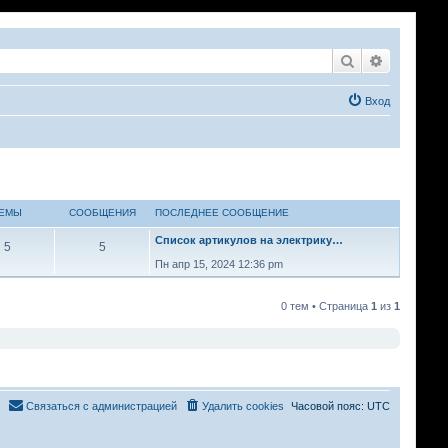
Поиск
Расширен
Вход
ЕМЫ
СООБЩЕНИЯ
ПОСЛЕДНЕЕ СООБЩЕНИЕ
Список артикулов на электрику…
5
5
Пн апр 15, 2024 12:36 pm
0 тем • Страница
1
из
1
Связаться с администрацией
Удалить cookies
Часовой пояс:
UTC