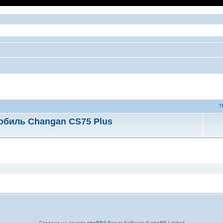
Т
обиль Changan CS75 Plus
ый поиск
Создано на основе
phpBB
® Forum Software © phpBB Limited