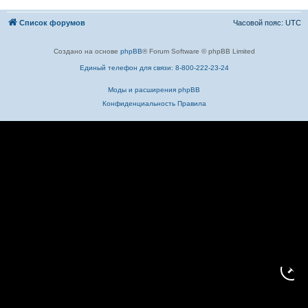
Список форумов
Часовой пояс:
UTC
Создано на основе
phpBB
® Forum Software © phpBB Limited
Единый телефон для связи: 8-800-222-23-24
Моды и расширения phpBB
Конфиденциальность
Правила
✕