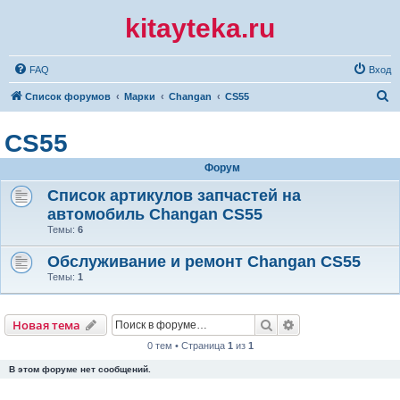
kitayteka.ru
FAQ
Вход
П
Список форумов
Марки
Changan
CS55
о
CS55
и
с
Форум
к
Список артикулов запчастей на
автомобиль Changan CS55
Темы:
6
Обслуживание и ремонт Changan CS55
Темы:
1
Поиск
Расширенный по
Новая тема
0 тем • Страница
1
из
1
В этом форуме нет сообщений.