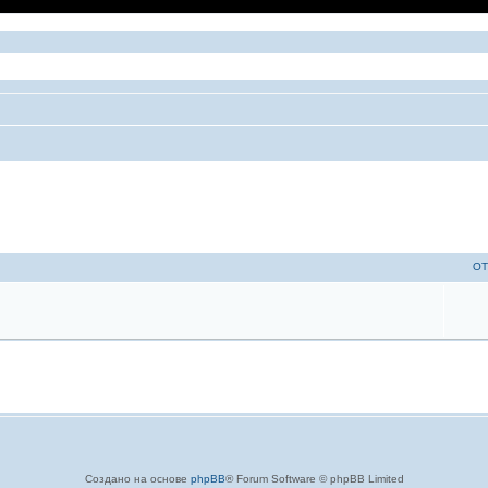
ый поиск
ОТ
Создано на основе
phpBB
® Forum Software © phpBB Limited