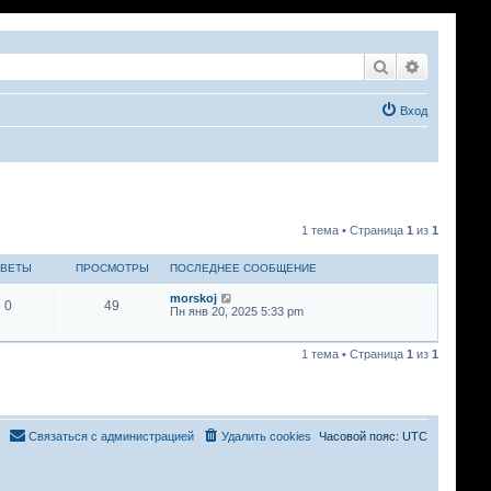
Поиск
Расширен
Вход
1 тема • Страница
1
из
1
ВЕТЫ
ПРОСМОТРЫ
ПОСЛЕДНЕЕ СООБЩЕНИЕ
morskoj
0
49
Пн янв 20, 2025 5:33 pm
1 тема • Страница
1
из
1
Связаться с администрацией
Удалить cookies
Часовой пояс:
UTC