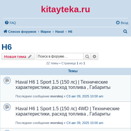
kitayteka.ru
FAQ
Вход
П
Список форумов
Марки
Haval
H6
о
H6
и
с
Поиск
Расширенный по
Новая тема
к
22 темы • Страница
1
из
1
Темы
Haval H6 1 Sport 1.5 (150 лс) | Технические
характеристики, расход топлива , Габариты
Последнее сообщение
morskoj
«
Сб авг 09, 2025 10:00 am
Haval H6 1 Sport 1.5 (150 лс) 4WD | Технические
характеристики, расход топлива , Габариты
Последнее сообщение
morskoj
«
Сб авг 09, 2025 10:00 am