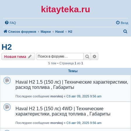
kitayteka.ru
FAQ
Вход
П
Список форумов
Марки
Haval
H2
о
H2
и
с
Поиск
Расширенный по
Новая тема
к
5 тем • Страница
1
из
1
Темы
Haval H2 1.5 (150 лс) | Технические характеристики,
расход топлива , Габариты
Последнее сообщение
morskoj
«
Сб авг 09, 2025 9:56 am
Haval H2 1.5 (150 лс) 4WD | Технические
характеристики, расход топлива , Габариты
Последнее сообщение
morskoj
«
Сб авг 09, 2025 9:56 am