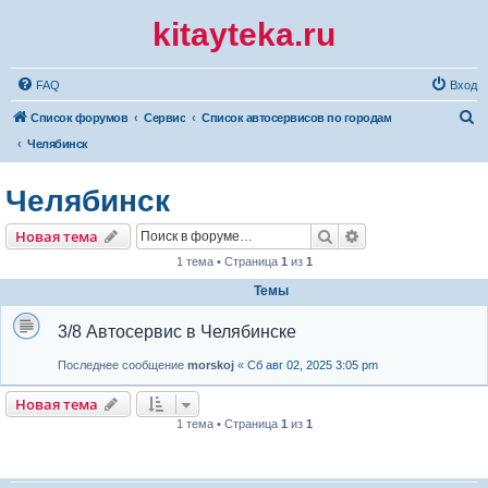
kitayteka.ru
FAQ
Вход
П
Список форумов
Сервис
Список автосервисов по городам
о
Челябинск
и
Челябинск
с
к
Поиск
Расширенный по
Новая тема
1 тема • Страница
1
из
1
Темы
3/8 Автосервис в Челябинске
Последнее сообщение
morskoj
«
Сб авг 02, 2025 3:05 pm
Новая тема
1 тема • Страница
1
из
1