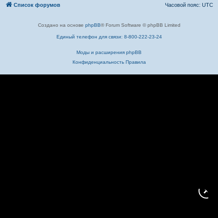
Список форумов
Часовой пояс:
UTC
Создано на основе
phpBB
® Forum Software © phpBB Limited
Единый телефон для связи: 8-800-222-23-24
Моды и расширения phpBB
Конфиденциальность
Правила
✕