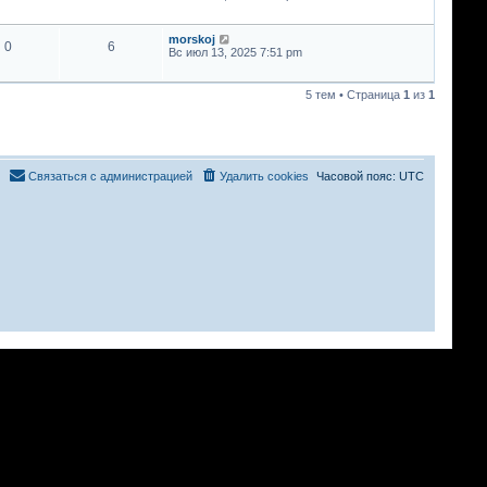
morskoj
0
6
Вс июл 13, 2025 7:51 pm
5 тем • Страница
1
из
1
Связаться с администрацией
Удалить cookies
Часовой пояс:
UTC