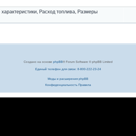
ие характеристики, Расход топлива, Размеры
Создано на основе
phpBB
® Forum Software © phpBB Limited
Единый телефон для связи: 8-800-222-23-24
Моды и расширения phpBB
Конфиденциальность
Правила