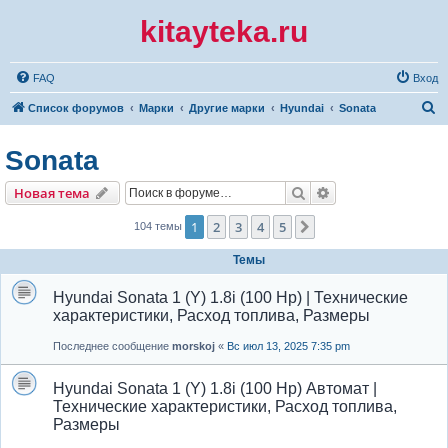
kitayteka.ru
FAQ
Вход
П
Список форумов
Марки
Другие марки
Hyundai
Sonata
о
Sonata
и
с
Поиск
Расширенный по
Новая тема
к
1
2
3
4
5
След.
104 темы
Темы
Hyundai Sonata 1 (Y) 1.8i (100 Hp) | Технические
характеристики, Расход топлива, Размеры
Последнее сообщение
morskoj
«
Вс июл 13, 2025 7:35 pm
Hyundai Sonata 1 (Y) 1.8i (100 Hp) Автомат |
Технические характеристики, Расход топлива,
Размеры