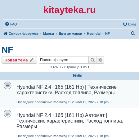
kitayteka.ru
FAQ
Вход
П
Список форумов
Марки
Другие марки
Hyundai
NF
о
NF
и
с
Поиск
Расширенный по
Новая тема
к
3 темы • Страница
1
из
1
Темы
Hyundai NF 2.4 i 165 (161 Hp) | Технические
характеристики, Расход топлива, Размеры
Последнее сообщение
morskoj
«
Вс июл 13, 2025 7:18 pm
Hyundai NF 2.4 i 165 (161 Hp) Автомат |
Технические характеристики, Расход топлива,
Размеры
Последнее сообщение
morskoj
«
Вс июл 13, 2025 7:18 pm