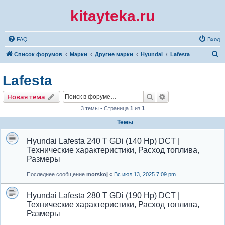
kitayteka.ru
FAQ
Вход
П
Список форумов
Марки
Другие марки
Hyundai
Lafesta
о
Lafesta
и
с
Поиск
Расширенный по
Новая тема
к
3 темы • Страница
1
из
1
Темы
Hyundai Lafesta 240 T GDi (140 Hp) DCT |
Технические характеристики, Расход топлива,
Размеры
Последнее сообщение
morskoj
«
Вс июл 13, 2025 7:09 pm
Hyundai Lafesta 280 T GDi (190 Hp) DCT |
Технические характеристики, Расход топлива,
Размеры