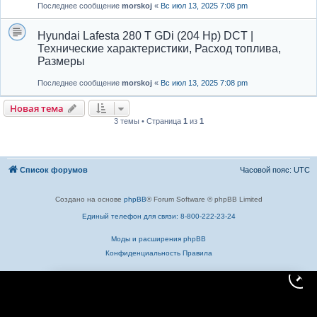
Последнее сообщение
morskoj
«
Вс июл 13, 2025 7:08 pm
Hyundai Lafesta 280 T GDi (204 Hp) DCT |
Технические характеристики, Расход топлива,
Размеры
Последнее сообщение
morskoj
«
Вс июл 13, 2025 7:08 pm
Новая тема
3 темы • Страница
1
из
1
Список форумов
Часовой пояс:
UTC
Создано на основе
phpBB
® Forum Software © phpBB Limited
Единый телефон для связи: 8-800-222-23-24
Моды и расширения phpBB
Конфиденциальность
Правила
✕