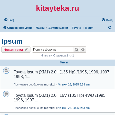
kitayteka.ru
FAQ
Вход
П
Список форумов
Марки
Другие марки
Toyota
Ipsum
о
Ipsum
и
с
Поиск
Расширенный по
Новая тема
к
4 темы • Страница
1
из
1
Темы
Toyota Ipsum (XM1) 2.0 i (135 Hp) /1995, 1996, 1997,
1998, 1...
Последнее сообщение
morskoj
«
Чт июн 26, 2025 5:53 am
Toyota Ipsum (XM1) 2.0 i 16V (135 Hp) 4WD /1995,
1996, 1997,...
Последнее сообщение
morskoj
«
Чт июн 26, 2025 5:53 am