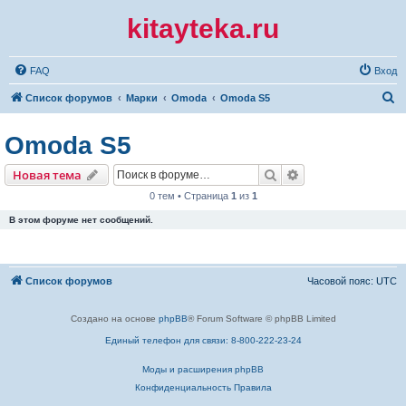
kitayteka.ru
FAQ
Вход
П
Список форумов
Марки
Omoda
Omoda S5
о
Omoda S5
и
с
Поиск
Расширенный по
Новая тема
к
0 тем • Страница
1
из
1
В этом форуме нет сообщений.
Список форумов
Часовой пояс:
UTC
Создано на основе
phpBB
® Forum Software © phpBB Limited
Единый телефон для связи: 8-800-222-23-24
Моды и расширения phpBB
Конфиденциальность
Правила