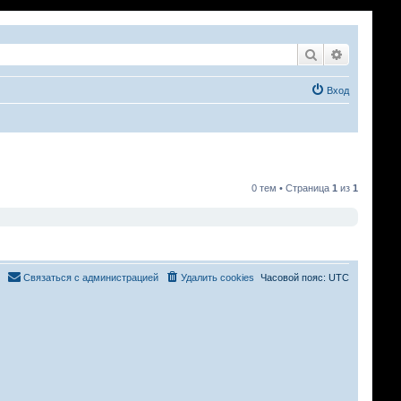
Поиск
Расширен
Вход
0 тем • Страница
1
из
1
Связаться с администрацией
Удалить cookies
Часовой пояс:
UTC