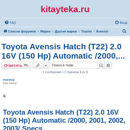
kitayteka.ru
FAQ
Вход
П
Список форумов
Марки
Другие марки
Toyota
Avensis
о
Toyota Avensis Hatch (T22) 2.0
и
с
16V (150 Hp) Automatic /2000,...
к
Поиск
Расширен
Ответить
1 сообщение • Страница
1
из
1
morskoj
Site Admin
С
о
о
б
щ
Toyota Avensis Hatch (T22) 2.0 16V
е
н
(150 Hp) Automatic /2000, 2001, 2002,
и
е
2003/ Specs