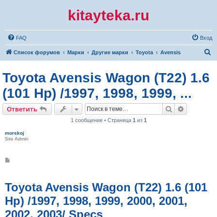
kitayteka.ru
FAQ
Вход
П
Список форумов
Марки
Другие марки
Toyota
Avensis
о
Toyota Avensis Wagon (T22) 1.6
и
с
(101 Hp) /1997, 1998, 1999, ...
к
Поиск
Расширен
Ответить
1 сообщение • Страница
1
из
1
morskoj
Site Admin
С
о
о
б
щ
Toyota Avensis Wagon (T22) 1.6 (101
е
н
Hp) /1997, 1998, 1999, 2000, 2001,
и
е
2002, 2003/ Specs