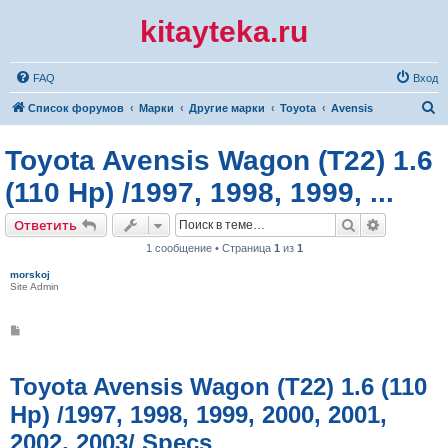
kitayteka.ru
FAQ
Вход
П
Список форумов
Марки
Другие марки
Toyota
Avensis
о
Toyota Avensis Wagon (T22) 1.6
и
с
(110 Hp) /1997, 1998, 1999, ...
к
Поиск
Расширен
Ответить
1 сообщение • Страница
1
из
1
morskoj
Site Admin
С
о
о
б
щ
Toyota Avensis Wagon (T22) 1.6 (110
е
н
Hp) /1997, 1998, 1999, 2000, 2001,
и
е
2002, 2003/ Specs