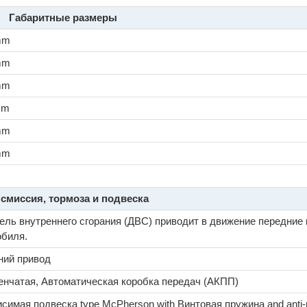
Габаритные размеры
mm
mm
mm
mm
mm
mm
смиссия, тормоза и подвеска
ель внутреннего сгорания (ДВС) приводит в движение передние
обиля.
ний привод
енчатая, Автоматическая коробка передач (АКПП)
симая подвеска type McPherson with Винтовая пружина and anti-ro