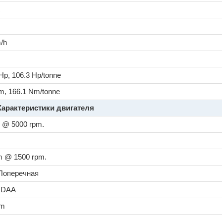
c
c
/h
/Hp, 106.3 Hp/tonne
m, 166.1 Nm/tonne
Характеристики двигателя
 @ 5000 rpm.
 @ 1500 rpm.
 Поперечная
CDAA
cm