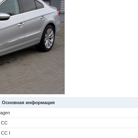
Основная информация
wagen
t CC
 CC I