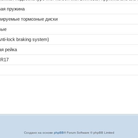
вая пружина
лируемые тормозные диски
вые
nti-lock braking system)
ая рейка
 R17
Создано на основе
phpBB
® Forum Software © phpBB Limited