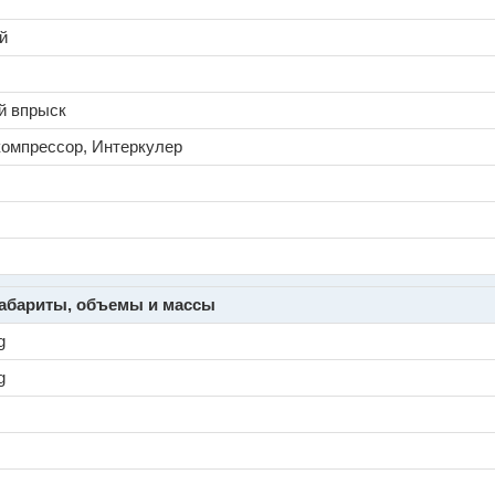
й
й впрыск
компрессор, Интеркулер
абариты, объемы и массы
g
g