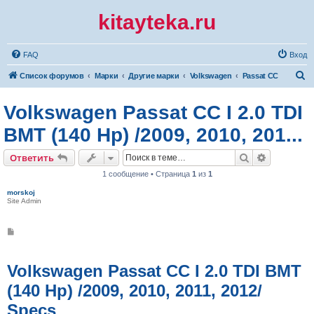
kitayteka.ru
FAQ
Вход
П
Список форумов
Марки
Другие марки
Volkswagen
Passat CC
о
Volkswagen Passat CC I 2.0 TDI
и
с
BMT (140 Hp) /2009, 2010, 201...
к
Поиск
Расширен
Ответить
1 сообщение • Страница
1
из
1
morskoj
Site Admin
С
о
о
б
щ
Volkswagen Passat CC I 2.0 TDI BMT
е
н
(140 Hp) /2009, 2010, 2011, 2012/
и
е
Specs