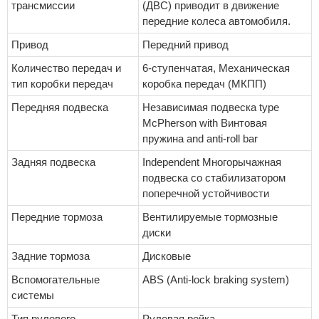
трансмиссии
(ДВС) приводит в движение
передние колеса автомобиля.
Привод
Передний привод
Количество передач и
6-ступенчатая, Механическая
тип коробки передач
коробка передач (МКПП)
Передняя подвеска
Независимая подвеска type
McPherson with Винтовая
пружина and anti-roll bar
Задняя подвеска
Independent Многорычажная
подвеска со стабилизатором
поперечной устойчивости
Передние тормоза
Вентилируемые тормозные
диски
Задние тормоза
Дисковые
Вспомогательные
ABS (Anti-lock braking system)
системы
Тип рулевого
Рулевая рейка