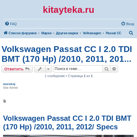
kitayteka.ru
FAQ
Вход
П
Список форумов
Марки
Другие марки
Volkswagen
Passat CC
о
Volkswagen Passat CC I 2.0 TDI
и
с
BMT (170 Hp) /2010, 2011, 201...
к
Поиск
Расширен
Ответить
1 сообщение • Страница
1
из
1
morskoj
Site Admin
С
о
о
б
щ
Volkswagen Passat CC I 2.0 TDI BMT
е
н
(170 Hp) /2010, 2011, 2012/ Specs
и
е