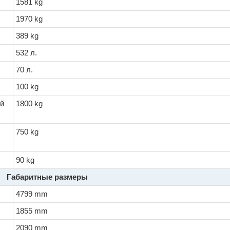
1581 kg
1970 kg
389 kg
532 л.
70 л.
100 kg
ой
1800 kg
750 kg
90 kg
Габаритные размеры
4799 mm
1855 mm
2090 mm