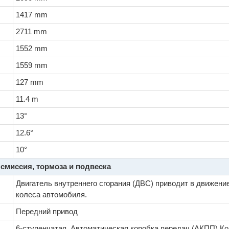
1417 mm
2711 mm
1552 mm
1559 mm
127 mm
11.4 m
13°
12.6°
10°
смиссия, тормоза и подвеска
Двигатель внутреннего сгорания (ДВС) приводит в движени
колеса автомобиля.
Передний привод
6-ступенчатая, Автоматическая коробка передач (АКПП) К