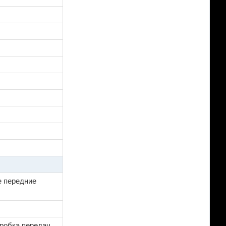
е передние
оробка передач