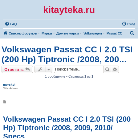
kitayteka.ru
FAQ
Вход
П
Список форумов
Марки
Другие марки
Volkswagen
Passat CC
о
Volkswagen Passat CC I 2.0 TSI
и
с
(200 Hp) Tiptronic /2008, 200...
к
Поиск
Расширен
Ответить
1 сообщение • Страница
1
из
1
morskoj
Site Admin
С
о
о
б
щ
Volkswagen Passat CC I 2.0 TSI (200
е
н
Hp) Tiptronic /2008, 2009, 2010/
и
е
Specs