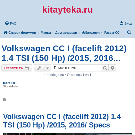
kitayteka.ru
FAQ
Вход
П
Список форумов
Марки
Другие марки
Volkswagen
Passat CC
о
Volkswagen CC I (facelift 2012)
и
с
1.4 TSI (150 Hp) /2015, 2016...
к
Поиск
Расширен
Ответить
1 сообщение • Страница
1
из
1
morskoj
Site Admin
С
о
о
б
щ
Volkswagen CC I (facelift 2012) 1.4
е
н
TSI (150 Hp) /2015, 2016/ Specs
и
е