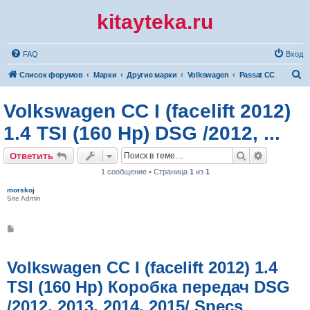
kitayteka.ru
FAQ
Вход
П
Список форумов
Марки
Другие марки
Volkswagen
Passat CC
о
Volkswagen CC I (facelift 2012)
и
с
1.4 TSI (160 Hp) DSG /2012, ...
к
Поиск
Расширен
Ответить
1 сообщение • Страница
1
из
1
morskoj
Site Admin
С
о
о
б
щ
Volkswagen CC I (facelift 2012) 1.4
е
н
TSI (160 Hp) Коробка передач DSG
и
е
/2012, 2013, 2014, 2015/ Specs