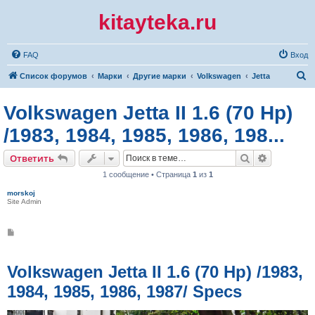
kitayteka.ru
FAQ
Вход
П
Список форумов
Марки
Другие марки
Volkswagen
Jetta
о
Volkswagen Jetta II 1.6 (70 Hp)
и
с
/1983, 1984, 1985, 1986, 198...
к
Поиск
Расширен
Ответить
1 сообщение • Страница
1
из
1
morskoj
Site Admin
С
о
о
б
щ
Volkswagen Jetta II 1.6 (70 Hp) /1983,
е
н
1984, 1985, 1986, 1987/ Specs
и
е