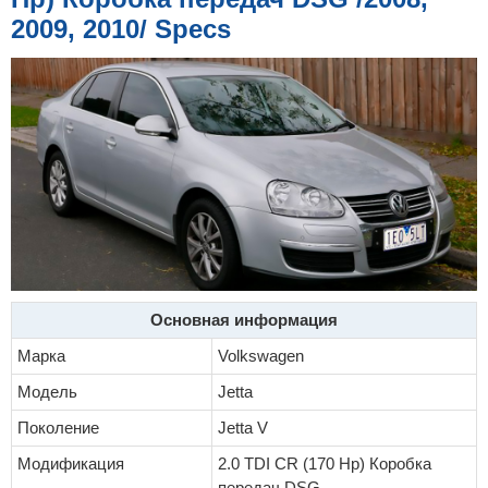
е
2009, 2010/ Specs
Основная информация
Марка
Volkswagen
Модель
Jetta
Поколение
Jetta V
Модификация
2.0 TDI CR (170 Hp) Коробка
передач DSG