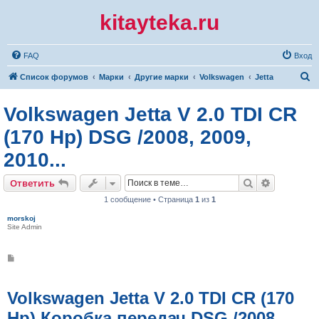
kitayteka.ru
FAQ
Вход
П
Список форумов
Марки
Другие марки
Volkswagen
Jetta
о
Volkswagen Jetta V 2.0 TDI CR
и
с
(170 Hp) DSG /2008, 2009,
к
2010...
Поиск
Расширен
Ответить
1 сообщение • Страница
1
из
1
morskoj
Site Admin
С
о
о
б
щ
Volkswagen Jetta V 2.0 TDI CR (170
е
н
Hp) Коробка передач DSG /2008,
и