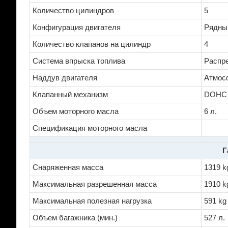
Количество цилиндров
5
Конфигурация двигателя
Рядны
Количество клапанов на цилиндр
4
Система впрыска топлива
Распре
Наддув двигателя
Атмос
Клапанный механизм
DOHC
Объем моторного масла
6 л.
Спецификация моторного масла
Г
Снаряженная масса
1319 k
Максимальная разрешенная масса
1910 k
Максимальная полезная нагрузка
591 kg
Объем багажника (мин.)
527 л.