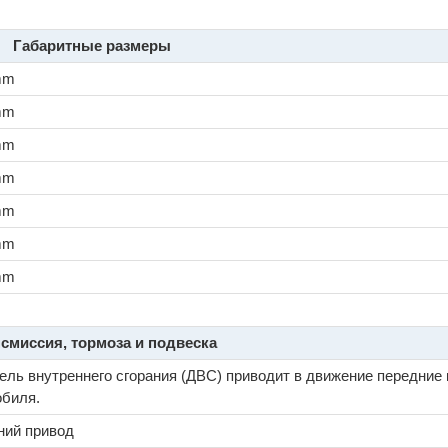
Габаритные размеры
mm
mm
mm
mm
mm
mm
mm
смиссия, тормоза и подвеска
ель внутреннего сгорания (ДВС) приводит в движение передние
обиля.
ний привод