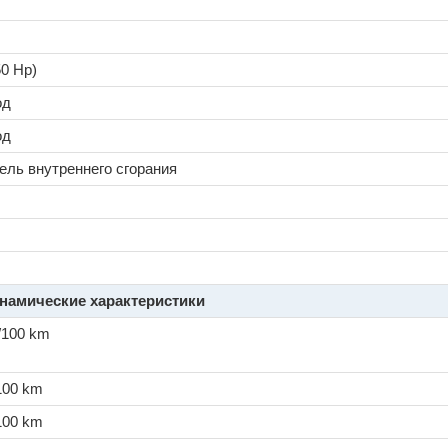
50 Hp)
од
од
ель внутреннего сгорания
намические характеристики
./100 km
/100 km
/100 km