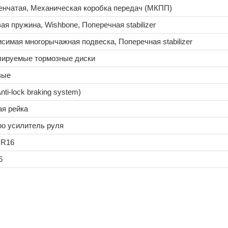
енчатая, Механическая коробка передач (МКПП)
ая пружина, Wishbone, Поперечная stabilizer
симая многорычажная подвеска, Поперечная stabilizer
лируемые тормозные диски
вые
nti-lock braking system)
ая рейка
о усилитель руля
 R16
6