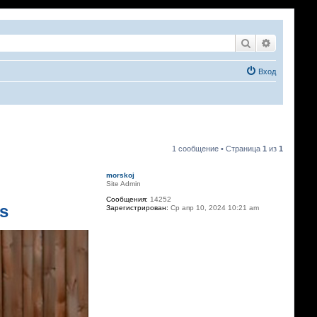
Поиск
Расширен
Вход
1 сообщение • Страница
1
из
1
morskoj
Site Admin
Сообщения:
14252
cs
Зарегистрирован:
Ср апр 10, 2024 10:21 am