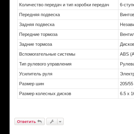
Количество передач и тип коробки передач
6-ступ
Передняя подвеска
Винтов
Задняя подвеска
Незави
Передние тормоза
Венти
Задние тормоза
Диско
Вспомогательные системы
ABS (A
Тип рулевого управления
Рулев
Усилитель руля
Электр
Размер шин
205/55
Размер колесных дисков
6.5 x 1
Ответить