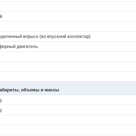
й
деленный впрыск (во впусконй коллектор)
ферный двигатель
абариты, объемы и массы
g
g