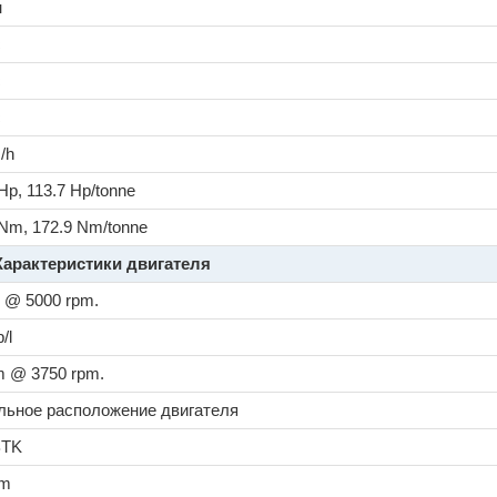
н
c
c
c
/h
/Hp, 113.7 Hp/tonne
/Nm, 172.9 Nm/tonne
Характеристики двигателя
 @ 5000 rpm.
/l
 @ 3750 rpm.
льное расположение двигателя
BTK
cm