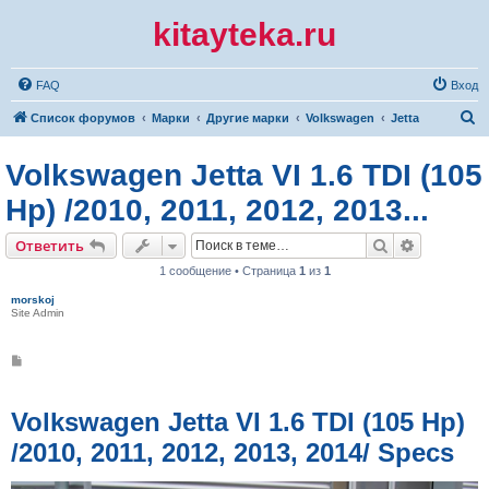
kitayteka.ru
FAQ
Вход
П
Список форумов
Марки
Другие марки
Volkswagen
Jetta
о
Volkswagen Jetta VI 1.6 TDI (105
и
с
Hp) /2010, 2011, 2012, 2013...
к
Поиск
Расширен
Ответить
1 сообщение • Страница
1
из
1
morskoj
Site Admin
С
о
о
б
щ
Volkswagen Jetta VI 1.6 TDI (105 Hp)
е
н
/2010, 2011, 2012, 2013, 2014/ Specs
и
е