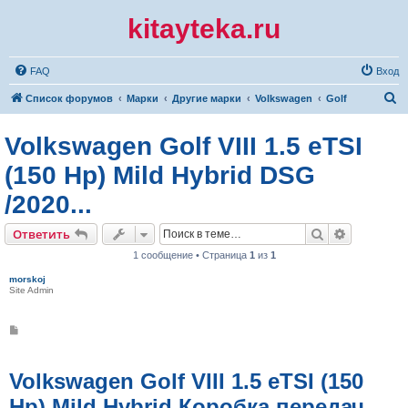
kitayteka.ru
FAQ
Вход
П
Список форумов
Марки
Другие марки
Volkswagen
Golf
о
Volkswagen Golf VIII 1.5 eTSI
и
с
(150 Hp) Mild Hybrid DSG
к
/2020...
Поиск
Расширен
Ответить
1 сообщение • Страница
1
из
1
morskoj
Site Admin
С
о
о
б
щ
Volkswagen Golf VIII 1.5 eTSI (150
е
н
Hp) Mild Hybrid Коробка передач
и