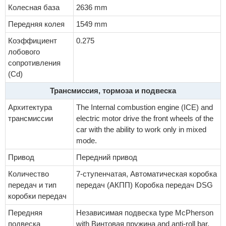
Колесная база
2636 mm
Передняя колея
1549 mm
Коэффициент
0.275
лобового
сопротивления
(Cd)
Трансмиссия, тормоза и подвеска
Архитектура
The Internal combustion engine (ICE) and
трансмиссии
electric motor drive the front wheels of the
car with the ability to work only in mixed
mode.
Привод
Передний привод
Количество
7-ступенчатая, Автоматическая коробка
передач и тип
передач (АКПП) Коробка передач DSG
коробки передач
Передняя
Независимая подвеска type McPherson
подвеска
with Винтовая пружина and anti-roll bar,