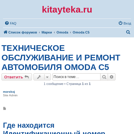
kitayteka.ru
FAQ
Вход
П
Список форумов
Марки
Omoda
Omoda C5
о
ТЕХНИЧЕСКОЕ
и
с
ОБСЛУЖИВАНИЕ И РЕМОНТ
к
АВТОМОБИЛЯ OMODA C5
Поиск
Расширен
Ответить
1 сообщение • Страница
1
из
1
morskoj
Site Admin
С
о
о
б
щ
Где находится
е
н
Идентификационный номер
и