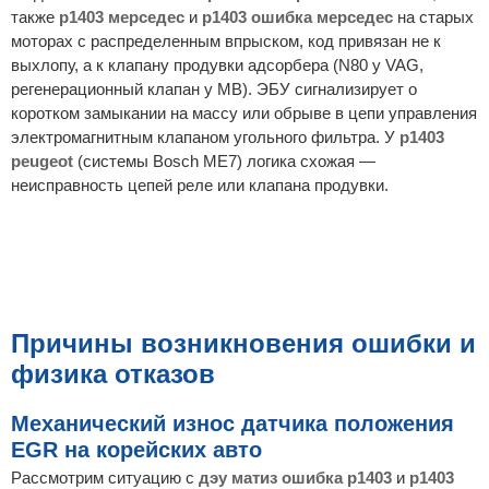
также
p1403 мерседес
и
p1403 ошибка мерседес
на старых
моторах с распределенным впрыском, код привязан не к
выхлопу, а к клапану продувки адсорбера (N80 у VAG,
регенерационный клапан у MB). ЭБУ сигнализирует о
коротком замыкании на массу или обрыве в цепи управления
электромагнитным клапаном угольного фильтра. У
p1403
peugeot
(системы Bosch ME7) логика схожая —
неисправность цепей реле или клапана продувки.
Причины возникновения ошибки и
физика отказов
Механический износ датчика положения
EGR на корейских авто
Рассмотрим ситуацию с
дэу матиз ошибка p1403
и
p1403