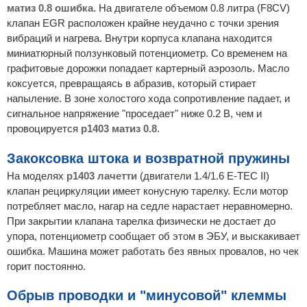
матиз 0.8 ошибка
. На двигателе объемом 0.8 литра (F8CV)
клапан EGR расположен крайне неудачно с точки зрения
вибраций и нагрева. Внутри корпуса клапана находится
миниатюрный ползунковый потенциометр. Со временем на
графитовые дорожки попадает картерный аэрозоль. Масло
коксуется, превращаясь в абразив, который стирает
напыление. В зоне холостого хода сопротивление падает, и
сигнальное напряжение "проседает" ниже 0.2 В, чем и
провоцируется
p1403 матиз 0.8
.
Закоксовка штока и возвратной пружины
На моделях
p1403 лачетти
(двигатели 1.4/1.6 E-TEC II)
клапан рециркуляции имеет конусную тарелку. Если мотор
потребляет масло, нагар на седле нарастает неравномерно.
При закрытии клапана тарелка физически не достает до
упора, потенциометр сообщает об этом в ЭБУ, и выскакивает
ошибка. Машина может работать без явных провалов, но чек
горит постоянно.
Обрыв проводки и "минусовой" клеммы