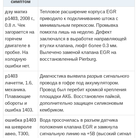
симптом
дэу матиз
Тепловое расширение корпуса EGR
p1403
, 2008 г.,
приводило к подклиниванию штока с
0.8 л. Чек
минимальным перекосом. Промывка
загорается на
помогла лишь на неделю. Дефект
горячем
заключался в выработке направляющей
двигателе в
втулки клапана, люфт более 0.3 мм.
пробке. На
Вылечено заменой клапана EGR на
холодную
восстановленный Pierburg.
ошибки нет.
p1403
Диагностика выявила разрыв сигнального
лачетти
, 1.6,
провода в гофре под аккумулятором.
механика.
Провод был перебит кромкой крепления
Плавающие
площадки АКБ. Восстановлен пайкой,
обороты и
дополнительно защищен силиконовым
ошибка 1403.
кембриком.
ошибка p1403
Вода просочилась в разъем датчика
на шевроле
положения клапана EGR и замкнула
авео
, Т300,
сигнальную линию на +5В (высокий сигнал