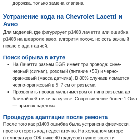
дорожка, только замена клапана.
Устранение кода на Chevrolet Lacetti и
Aveo
Для моделей, где фигурирует
p1403 лачетти
или
ошибка
p1403 на шевроле авео
, алгоритм похож, но есть важный
нюанс с адаптацией.
Поиск обрыва в жгуте
На Лачетти разъем EGR имеет три провода: сине-
черный (сигнал), розовый (питание +5В) и черно-
оранжевый (масса датчика). В 80% случаев ломается
черно-оранжевый в 5–7 см от разъема.
Прозвонить провод мультиметром от пина разъема до
ближайшей точки на кузове. Сопротивление более 1 Ома
— признак надлома.
Процедура адаптации после ремонта
После того как
p1403 ошибка
была устранена физически,
просто стереть код недостаточно. На холодном моторе
(температура ОЖ ниже 40 градусов) нужно завести