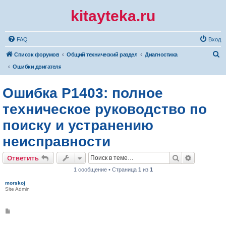
kitayteka.ru
FAQ
Вход
П
Список форумов
Общий технический раздел
Диагностика
о
Ошибки двигателя
и
Ошибка P1403: полное
с
к
техническое руководство по
поиску и устранению
неисправности
Поиск
Расширен
Ответить
1 сообщение • Страница
1
из
1
morskoj
Site Admin
С
о
о