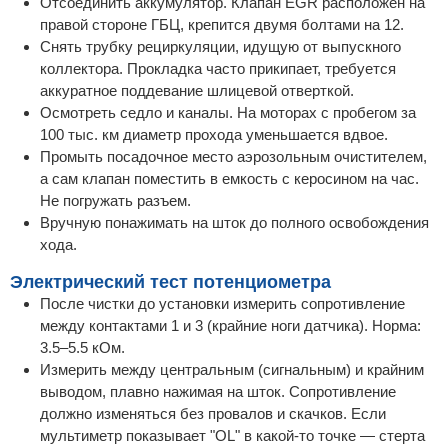
Отсоединить аккумулятор. Клапан EGR расположен на
правой стороне ГБЦ, крепится двумя болтами на 12.
Снять трубку рециркуляции, идущую от выпускного
коллектора. Прокладка часто прикипает, требуется
аккуратное поддевание шлицевой отверткой.
Осмотреть седло и каналы. На моторах с пробегом за
100 тыс. км диаметр прохода уменьшается вдвое.
Промыть посадочное место аэрозольным очистителем,
а сам клапан поместить в емкость с керосином на час.
Не погружать разъем.
Вручную понажимать на шток до полного освобождения
хода.
Электрический тест потенциометра
После чистки до установки измерить сопротивление
между контактами 1 и 3 (крайние ноги датчика). Норма:
3.5–5.5 кОм.
Измерить между центральным (сигнальным) и крайним
выводом, плавно нажимая на шток. Сопротивление
должно изменяться без провалов и скачков. Если
мультиметр показывает "OL" в какой-то точке — стерта