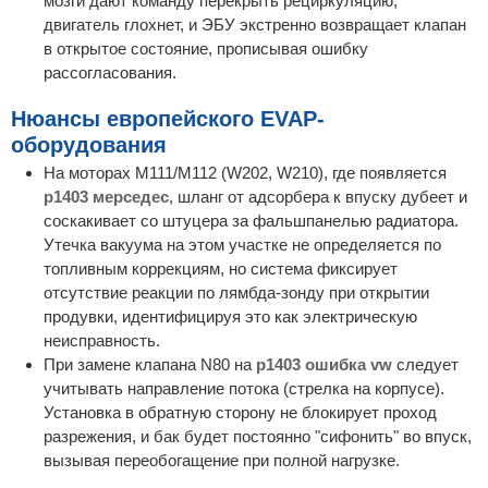
мозги дают команду перекрыть рециркуляцию,
двигатель глохнет, и ЭБУ экстренно возвращает клапан
в открытое состояние, прописывая ошибку
рассогласования.
Нюансы европейского EVAP-
оборудования
На моторах M111/M112 (W202, W210), где появляется
p1403 мерседес
, шланг от адсорбера к впуску дубеет и
соскакивает со штуцера за фальшпанелью радиатора.
Утечка вакуума на этом участке не определяется по
топливным коррекциям, но система фиксирует
отсутствие реакции по лямбда-зонду при открытии
продувки, идентифицируя это как электрическую
неисправность.
При замене клапана N80 на
p1403 ошибка vw
следует
учитывать направление потока (стрелка на корпусе).
Установка в обратную сторону не блокирует проход
разрежения, и бак будет постоянно "сифонить" во впуск,
вызывая переобогащение при полной нагрузке.