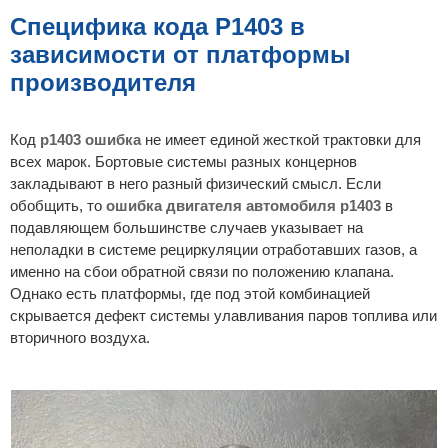
б
щ
Специфика кода P1403 в
е
н
зависимости от платформы
и
е
производителя
Код
p1403 ошибка
не имеет единой жесткой трактовки для
всех марок. Бортовые системы разных концернов
закладывают в него разный физический смысл. Если
обобщить, то
ошибка двигателя автомобиля p1403
в
подавляющем большинстве случаев указывает на
неполадки в системе рециркуляции отработавших газов, а
именно на сбои обратной связи по положению клапана.
Однако есть платформы, где под этой комбинацией
скрывается дефект системы улавливания паров топлива или
вторичного воздуха.