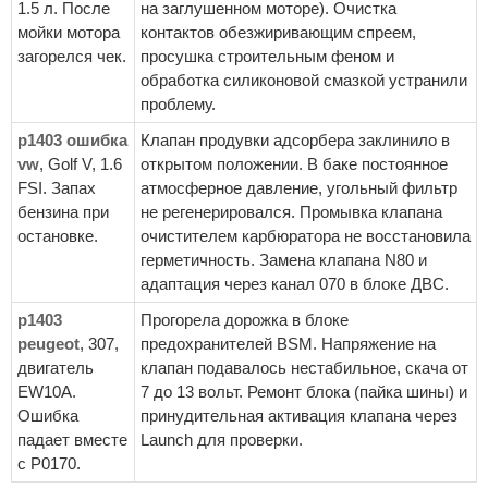
1.5 л. После
на заглушенном моторе). Очистка
мойки мотора
контактов обезжиривающим спреем,
загорелся чек.
просушка строительным феном и
обработка силиконовой смазкой устранили
проблему.
p1403 ошибка
Клапан продувки адсорбера заклинило в
vw
, Golf V, 1.6
открытом положении. В баке постоянное
FSI. Запах
атмосферное давление, угольный фильтр
бензина при
не регенерировался. Промывка клапана
остановке.
очистителем карбюратора не восстановила
герметичность. Замена клапана N80 и
адаптация через канал 070 в блоке ДВС.
p1403
Прогорела дорожка в блоке
peugeot
, 307,
предохранителей BSM. Напряжение на
двигатель
клапан подавалось нестабильное, скача от
EW10A.
7 до 13 вольт. Ремонт блока (пайка шины) и
Ошибка
принудительная активация клапана через
падает вместе
Launch для проверки.
с P0170.