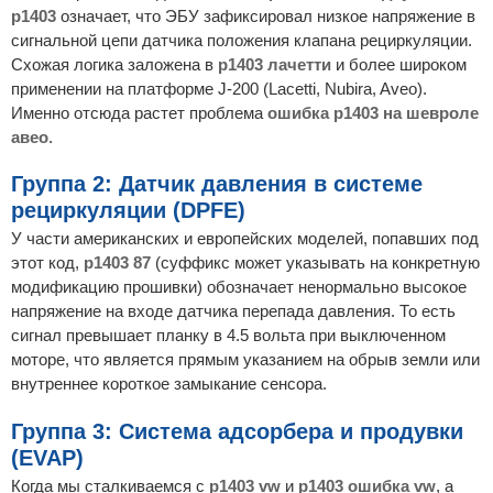
p1403
означает, что ЭБУ зафиксировал низкое напряжение в
сигнальной цепи датчика положения клапана рециркуляции.
Схожая логика заложена в
p1403 лачетти
и более широком
применении на платформе J-200 (Lacetti, Nubira, Aveo).
Именно отсюда растет проблема
ошибка p1403 на шевроле
авео
.
Группа 2: Датчик давления в системе
рециркуляции (DPFE)
У части американских и европейских моделей, попавших под
этот код,
p1403 87
(суффикс может указывать на конкретную
модификацию прошивки) обозначает ненормально высокое
напряжение на входе датчика перепада давления. То есть
сигнал превышает планку в 4.5 вольта при выключенном
моторе, что является прямым указанием на обрыв земли или
внутреннее короткое замыкание сенсора.
Группа 3: Система адсорбера и продувки
(EVAP)
Когда мы сталкиваемся с
p1403 vw
и
p1403 ошибка vw
, а