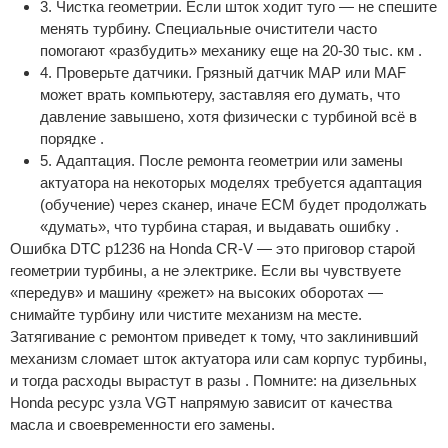
3. Чистка геометрии. Если шток ходит туго — не спешите
менять турбину. Специальные очистители часто
помогают «разбудить» механику еще на 20-30 тыс. км .
4. Проверьте датчики. Грязный датчик MAP или MAF
может врать компьютеру, заставляя его думать, что
давление завышено, хотя физически с турбиной всё в
порядке .
5. Адаптация. После ремонта геометрии или замены
актуатора на некоторых моделях требуется адаптация
(обучение) через сканер, иначе ECM будет продолжать
«думать», что турбина старая, и выдавать ошибку .
Ошибка DTC p1236 на Honda CR-V — это приговор старой
геометрии турбины, а не электрике. Если вы чувствуете
«передув» и машину «режет» на высоких оборотах —
снимайте турбину или чистите механизм на месте.
Затягивание с ремонтом приведет к тому, что заклинивший
механизм сломает шток актуатора или сам корпус турбины,
и тогда расходы вырастут в разы . Помните: на дизельных
Honda ресурс узла VGT напрямую зависит от качества
масла и своевременности его замены.