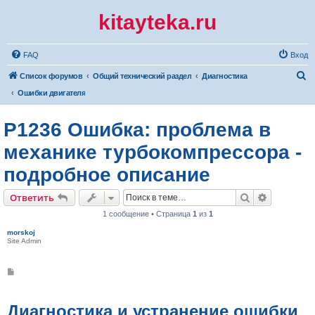
kitayteka.ru
FAQ
Вход
П
Список форумов
Общий технический раздел
Диагностика
о
Ошибки двигателя
и
P1236 Ошибка: проблема в
с
к
механике турбокомпрессора -
подробное описание
Поиск
Расширен
Ответить
1 сообщение • Страница
1
из
1
morskoj
Site Admin
С
о
о
б
щ
Диагностика и устранение ошибки
е