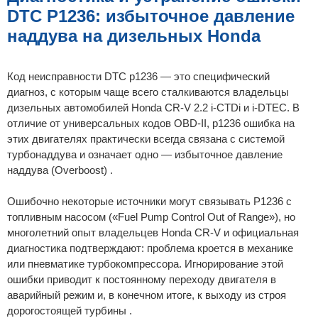
н
DTC P1236: избыточное давление
и
е
наддува на дизельных Honda
Код неисправности DTC p1236 — это специфический
диагноз, с которым чаще всего сталкиваются владельцы
дизельных автомобилей Honda CR-V 2.2 i-CTDi и i-DTEC. В
отличие от универсальных кодов OBD-II, p1236 ошибка на
этих двигателях практически всегда связана с системой
турбонаддува и означает одно — избыточное давление
наддува (Overboost) .
Ошибочно некоторые источники могут связывать P1236 с
топливным насосом («Fuel Pump Control Out of Range»), но
многолетний опыт владельцев Honda CR-V и официальная
диагностика подтверждают: проблема кроется в механике
или пневматике турбокомпрессора. Игнорирование этой
ошибки приводит к постоянному переходу двигателя в
аварийный режим и, в конечном итоге, к выходу из строя
дорогостоящей турбины .