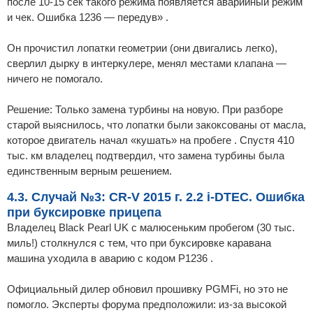
после 10-15 сек такого режима появляется аварийный режим
и чек. Ошибка 1236 — передув» .
Он прочистил лопатки геометрии (они двигались легко),
сверлил дырку в интеркулере, менял местами клапана —
ничего не помогало.
Решение: Только замена турбины на новую. При разборе
старой выяснилось, что лопатки были закоксованы от масла,
которое двигатель начал «кушать» на пробеге . Спустя 410
тыс. км владелец подтвердил, что замена турбины была
единственным верным решением.
4.3. Случай №3: CR-V 2015 г. 2.2 i-DTEC. Ошибка
при буксировке прицепа
Владелец Black Pearl UK с малюсеньким пробегом (30 тыс.
миль!) столкнулся с тем, что при буксировке каравана
машина уходила в аварию с кодом P1236 .
Официальный дилер обновил прошивку PGMFi, но это не
помогло. Эксперты форума предположили: из-за высокой