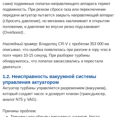
сажи) подвижные лопатки направляющего аппарата теряют
подвижность. При резком сбросе газа или переключении
передачи актуатор пытается закрыть направляющий аппарат
(сбросить давление), но механика заклинивает в открытом
положении, и давление во впуске резко подскакивает
(Overboost) .
Наглядный пример:
Владелец CR-V с пробегом 353 000 км
описывал, что ошибка появлялась при разгоне в гору «газ в
пол» через 10-15 секунд. При разборке турбины
обнаружилось, что лопатки закоксовались и перестали
двигаться .
1.2. Неисправность вакуумной системы
управления актуатором
Актуатор турбины управляется разрежением (вакуумом),
который создает насос и дозирует клапан (трансдьюсер,
аналог N75 у VAG) .
Причины проблем:
Трещины или обрывы вакуумных шлангов. Часто