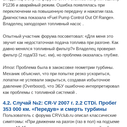
P1236 и аварийный режим. Ошибка появлялась при
переключении на повышенную передачу и нажатии газа.
Диагностика показала «Fuel Pump Control Out Of Range».
Владелец заподозрил топливный насос .
Опытный участник форума посоветовал: «Для меня это
звучит как недостаточная подача топлива при разгоне. Как
давно менялся топливный фильтр?» Владелец проверил
фильтр (2 года/33 тыс. км), но проблема оказалась глубже.
Итог:
Проблема была в закоксовке геометрии турбины.
Механик объяснил, что при попытке резко ускориться,
лопатки не успевали закрыться, создавая избыточное
давление (Overboost), что ЭБУ ошибочно интерпретировал
как проблемы с топливной системой .
4.2. Случай №2: CR-V 2007 г. 2.2 CTDi. Пробег
353 000 км. «Передув» и смерть турбины
Пользователь с форума CRVclub.ru описал классические
симптомы: «При движении на разгон (газ в пол) на подъеме