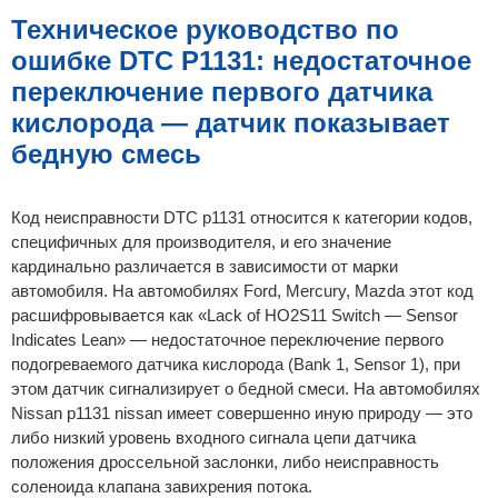
б
щ
Техническое руководство по
е
н
ошибке DTC P1131: недостаточное
и
е
переключение первого датчика
кислорода — датчик показывает
бедную смесь
Код неисправности DTC p1131 относится к категории кодов,
специфичных для производителя, и его значение
кардинально различается в зависимости от марки
автомобиля. На автомобилях Ford, Mercury, Mazda этот код
расшифровывается как «Lack of HO2S11 Switch — Sensor
Indicates Lean» — недостаточное переключение первого
подогреваемого датчика кислорода (Bank 1, Sensor 1), при
этом датчик сигнализирует о бедной смеси. На автомобилях
Nissan p1131 nissan имеет совершенно иную природу — это
либо низкий уровень входного сигнала цепи датчика
положения дроссельной заслонки, либо неисправность
соленоида клапана завихрения потока.