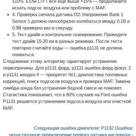
±10%. Если LTFT все еще выше +15% — продолжайте
искать подсос воздуха или проблему с MAF.
4. Проверка сигнала датчика O2: Напряжение Bank 1
Sensor 1 должно пилообразно колебаться между 0.1В и
0.9В примерно раз в секунду.
5. Тест-драйв и контрольное сканирование: Проведите
тест-драйв 15-20 км в разных режимах. После теста
повторно считайте коды — ошибка p1131 не должна
появиться.
Следование этому алгоритму гарантирует устранение
первопричины. Для p1131 форд, p1131 ошибка форд фокус 2
и p1131 мондео 4 — приоритет №1: диагностика топливных
коррекций, поиск подсосов воздуха и проверка MAF. Замена
лямбда-зонда без устранения бедной смеси не поможет.
Статистика показывает, что в 80% случаев на Ford ошибка
P1131 решается устранением подсоса воздуха или очисткой
MAF.
Следующая ошибка двигателя: P1132 Ошибка:
недостаточное переключение первого датчика кислорода -