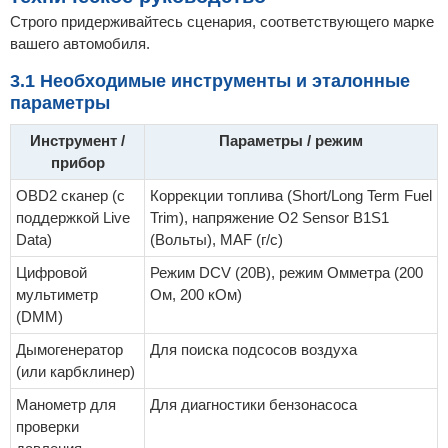
Строго придерживайтесь сценария, соответствующего марке
вашего автомобиля.
3.1 Необходимые инструменты и эталонные
параметры
Инструмент /
Параметры / режим
прибор
OBD2 сканер (с
Коррекции топлива (Short/Long Term Fuel
поддержкой Live
Trim), напряжение O2 Sensor B1S1
Data)
(Вольты), MAF (г/с)
Цифровой
Режим DCV (20В), режим Омметра (200
мультиметр
Ом, 200 кОм)
(DMM)
Дымогенератор
Для поиска подсосов воздуха
(или карбклинер)
Манометр для
Для диагностики бензонасоса
проверки