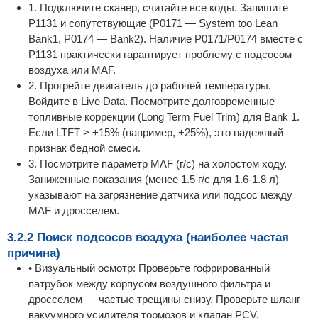
1. Подключите сканер, считайте все коды. Запишите
P1131 и сопутствующие (P0171 — System too Lean
Bank1, P0174 — Bank2). Наличие P0171/P0174 вместе с
P1131 практически гарантирует проблему с подсосом
воздуха или MAF.
2. Прогрейте двигатель до рабочей температуры.
Войдите в Live Data. Посмотрите долговременные
топливные коррекции (Long Term Fuel Trim) для Bank 1.
Если LTFT > +15% (например, +25%), это надежный
признак бедной смеси.
3. Посмотрите параметр MAF (г/с) на холостом ходу.
Заниженные показания (менее 1.5 г/с для 1.6-1.8 л)
указывают на загрязнение датчика или подсос между
MAF и дросселем.
3.2.2 Поиск подсосов воздуха (наиболее частая
причина)
• Визуальный осмотр: Проверьте гофрированный
патрубок между корпусом воздушного фильтра и
дросселем — частые трещины снизу. Проверьте шланг
вакуумного усилителя тормозов и клапан PCV.