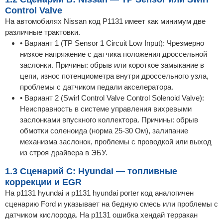
Control Valve
На автомобилях Nissan код P1131 имеет как минимум две
различные трактовки.
• Вариант 1 (TP Sensor 1 Circuit Low Input): Чрезмерно
низкое напряжение с датчика положения дроссельной
заслонки. Причины: обрыв или короткое замыкание в
цепи, износ потенциометра внутри дроссельного узла,
проблемы с датчиком педали акселератора.
• Вариант 2 (Swirl Control Valve Control Solenoid Valve):
Неисправность в системе управления вихревыми
заслонками впускного коллектора. Причины: обрыв
обмотки соленоида (норма 25-30 Ом), залипание
механизма заслонок, проблемы с проводкой или выход
из строя драйвера в ЭБУ.
1.3 Сценарий C: Hyundai — топливные
коррекции и EGR
На p1131 hyundai и p1131 hyundai porter код аналогичен
сценарию Ford и указывает на бедную смесь или проблемы с
датчиком кислорода. На p1131 ошибка хендай терракан