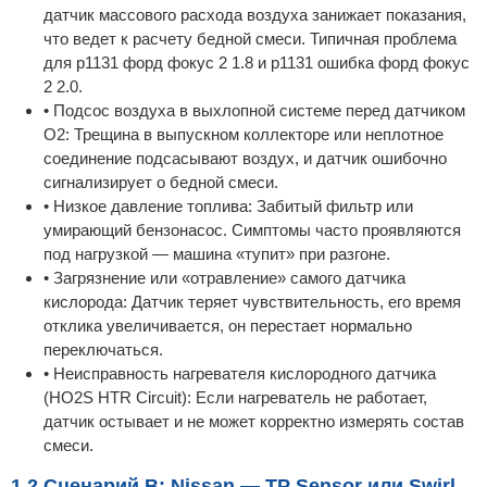
датчик массового расхода воздуха занижает показания,
что ведет к расчету бедной смеси. Типичная проблема
для p1131 форд фокус 2 1.8 и p1131 ошибка форд фокус
2 2.0.
• Подсос воздуха в выхлопной системе перед датчиком
O2: Трещина в выпускном коллекторе или неплотное
соединение подсасывают воздух, и датчик ошибочно
сигнализирует о бедной смеси.
• Низкое давление топлива: Забитый фильтр или
умирающий бензонасос. Симптомы часто проявляются
под нагрузкой — машина «тупит» при разгоне.
• Загрязнение или «отравление» самого датчика
кислорода: Датчик теряет чувствительность, его время
отклика увеличивается, он перестает нормально
переключаться.
• Неисправность нагревателя кислородного датчика
(HO2S HTR Circuit): Если нагреватель не работает,
датчик остывает и не может корректно измерять состав
смеси.
1.2 Сценарий B: Nissan — TP Sensor или Swirl