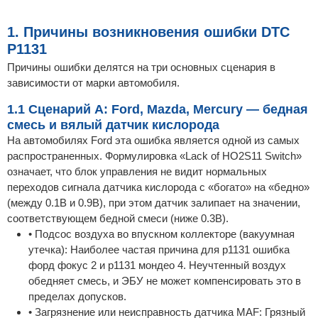
1. Причины возникновения ошибки DTC
P1131
Причины ошибки делятся на три основных сценария в
зависимости от марки автомобиля.
1.1 Сценарий A: Ford, Mazda, Mercury — бедная
смесь и вялый датчик кислорода
На автомобилях Ford эта ошибка является одной из самых
распространенных. Формулировка «Lack of HO2S11 Switch»
означает, что блок управления не видит нормальных
переходов сигнала датчика кислорода с «богато» на «бедно»
(между 0.1В и 0.9В), при этом датчик залипает на значении,
соответствующем бедной смеси (ниже 0.3В).
• Подсос воздуха во впускном коллекторе (вакуумная
утечка): Наиболее частая причина для p1131 ошибка
форд фокус 2 и p1131 мондео 4. Неучтенный воздух
обедняет смесь, и ЭБУ не может компенсировать это в
пределах допусков.
• Загрязнение или неисправность датчика MAF: Грязный