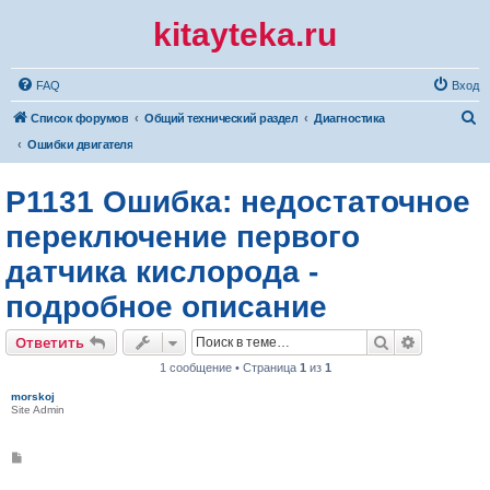
kitayteka.ru
FAQ
Вход
П
Список форумов
Общий технический раздел
Диагностика
о
Ошибки двигателя
и
P1131 Ошибка: недостаточное
с
к
переключение первого
датчика кислорода -
подробное описание
Поиск
Расширен
Ответить
1 сообщение • Страница
1
из
1
morskoj
Site Admin
С
о
о