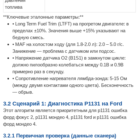
давления
топлива
**Ключевые эталонные параметры:**
• Long Term Fuel Trim (LTFT) на прогретом двигателе: в
пределах ±10%. Значения выше +15% указывают на
бедную смесь.
• MAF на холостом ходу (для 1.8-2.0 л): 2.0 – 5.0 г/с.
Занижение — проблема с датчиком или подсос.
• Напряжение датчика O2 (B1S1) в замкнутом цикле:
должно пилообразно колебаться между 0.1В и 0.9В
примерно раз в секунду.
• Сопротивление нагревателя лямбда-зонда: 5-15 Ом
(между двумя контактами одного цвета). Бесконечность
— обрыв.
3.2 Сценарий 1: Диагностика P1131 на Ford
Этот алгоритм является приоритетным для p1131 ошибка
форд фокус 2, p1131 мондео 4, p1131 ford и p1131 ошибка
форд мондео 4.
3.2.1 Первичная проверка (данные сканера)