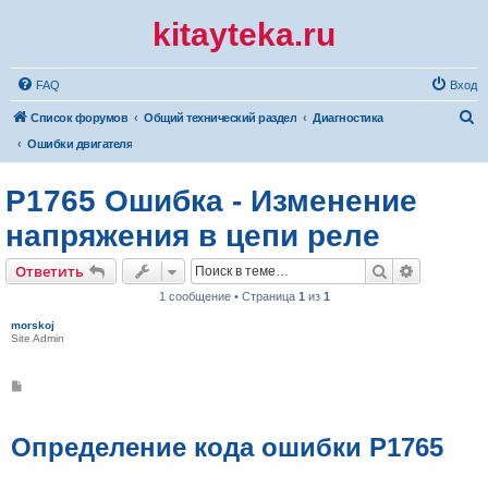
kitayteka.ru
FAQ
Вход
П
Список форумов
Общий технический раздел
Диагностика
о
Ошибки двигателя
и
P1765 Ошибка - Изменение
с
к
напряжения в цепи реле
Поиск
Расширен
Ответить
1 сообщение • Страница
1
из
1
morskoj
Site Admin
С
о
о
б
щ
Определение кода ошибки P1765
е
н
и