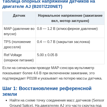
Таблица опорных напряжений датчиков на
двигателе AJ (B207/Z20NET)
Датчик
Нормальное напряжение (зажигание
вкл, мотор заглушен)
MAP (давление во
0.8 — 1.2 В (атмосферное давление)
впуске)
TPS (положение
0.4 — 0.7 В (закрытая заслонка)
дросселя)
Ref Voltage
5.00 ± 0.05 В
(опорное питание)
Если на сигнальном проводе MAP-сенсора мультиметр
показывает более 4.6 В при включенном зажигании, это
подтверждает P0108 и указывает на потерю массы датчика.
Шаг 1: Восстановление референсной
земли
Найти на схеме точку соединения масс датчиков (Sensor
Ground Splice). На двигателях AJ это часто скрутка под