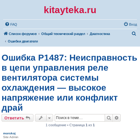
kitayteka.ru
FAQ
Вход
П
Список форумов
Общий технический раздел
Диагностика
о
Ошибки двигателя
и
Ошибка P1487: Неисправность
с
к
в цепи управления реле
вентилятора системы
охлаждения — высокое
напряжение или конфликт
драй
Поиск
Расширен
Ответить
1 сообщение • Страница
1
из
1
morskoj
Site Admin