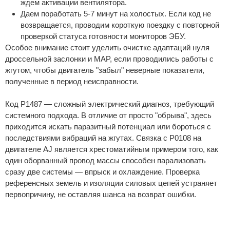
ждем активации вентилятора.
Даем поработать 5-7 минут на холостых. Если код не
возвращается, проводим короткую поездку с повторной
проверкой статуса готовности мониторов ЭБУ.
Особое внимание стоит уделить очистке адаптаций нуля
дроссельной заслонки и MAP, если проводились работы с
жгутом, чтобы двигатель "забыл" неверные показатели,
полученные в период неисправности.
Код P1487 — сложный электрический диагноз, требующий
системного подхода. В отличие от просто "обрыва", здесь
приходится искать паразитный потенциал или бороться с
последствиями вибраций на жгутах. Связка с P0108 на
двигателе AJ является хрестоматийным примером того, как
один оборванный провод массы способен парализовать
сразу две системы — впрыск и охлаждение. Проверка
референсных земель и изоляции силовых цепей устраняет
первопричину, не оставляя шанса на возврат ошибки.