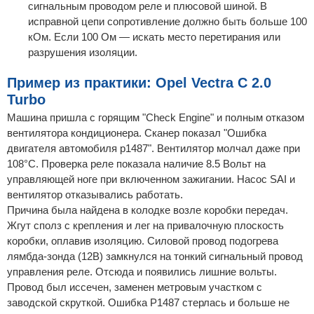
сигнальным проводом реле и плюсовой шиной. В
исправной цепи сопротивление должно быть больше 100
кОм. Если 100 Ом — искать место перетирания или
разрушения изоляции.
Пример из практики: Opel Vectra C 2.0
Turbo
Машина пришла с горящим "Check Engine" и полным отказом
вентилятора кондиционера. Сканер показал "Ошибка
двигателя автомобиля p1487". Вентилятор молчал даже при
108°C. Проверка реле показала наличие 8.5 Вольт на
управляющей ноге при включенном зажигании. Насос SAI и
вентилятор отказывались работать.
Причина была найдена в колодке возле коробки передач.
Жгут сполз с крепления и лег на привалочную плоскость
коробки, оплавив изоляцию. Силовой провод подогрева
лямбда-зонда (12В) замкнулся на тонкий сигнальный провод
управления реле. Отсюда и появились лишние вольты.
Провод был иссечен, заменен метровым участком с
заводской скруткой. Ошибка P1487 стерлась и больше не