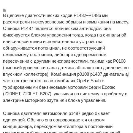
С
о
В цепочке диагностических кодов P1482–P1486 мы
о
б
рассмотрели низкоуровневые обрывы и замыкания на массу.
щ
Ошибка P1487 является логическим антиподом: она
е
н
фиксируется блоком управления тогда, когда на сигнальной
и
е
или силовой линии исполнительного устройства
обнаруживается потенциал, не соответствующий
ожидаемому состоянию, либо при одновременном
пересечении с другими неисправностями, такими как P0108
(высокий уровень сигнала датчика абсолютного давления во
впускном коллекторе). Комбинация p0108 p1487 двигатель aj
часто встречается на автомобилях Opel и Saab с
турбированными бензиновыми моторами серии Ecotec
(Z20NET, Z20LET, B207), указывая на системную проблему в
электрике моторного жгута или блока управления.
Ошибка двигателя автомобиля p1487 редко бывает
одиночной. Обычно она сопровождается отказом
кондиционера, переходом вентилятора в постоянный
максимальный режим или, наоборот, его полной тишиной.