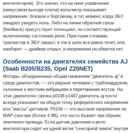
вентилятором). Это значит, что на пине управления
(минусовом выходе ключа) вольтметр показывает
напряжение, близкое к бортовому, в тот момент, когда ЭБУ
ожидает увидеть ноль. Либо на линии обратной связи
(feedback) присутствует потенциал, не соответствующий
включенному состоянию реле. Простыми словами,
транзистор в ЭБУ закрыт, а ток в цепи все равно течет, или
наоборот — драйвер открыт, а напряжения на обмотке нет.
Особенности на двигателях семейства AJ
(Saab B205/B235, Opel Z20NET)
Моторы, объединенные общим названием "двигатель aj" в
среде диагностов, — это рядные четверки с турбонаддувом,
склонные к жестким вибрациям и перетиранию жгутов. На
этих двигателях связка p0108 p1487 двигатель aj почти
всегда указывает на общую точку референсного напряжения
или "массы" датчиков. P0108 — это высокое напряжение на
MAP-сенсоре (более 4.9В), что часто бывает при обрыве
земляного провода. Если датчик давления и реле
вентилятора сидят на одной ветке "сенсорной земли" внутри