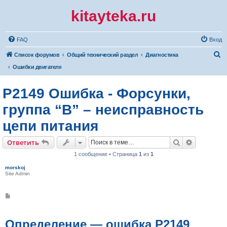
kitayteka.ru
FAQ
Вход
П
Список форумов
Общий технический раздел
Диагностика
о
Ошибки двигателя
и
P2149 Ошибка - Форсунки,
с
к
группа “B” – неисправность
цепи питания
Поиск
Расширен
Ответить
1 сообщение • Страница
1
из
1
morskoj
Site Admin
С
о
о
б
щ
Определение — ошибка P2149
е