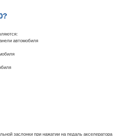
0?
вляются:
панели автомобиля
омобиля
обиля
льной заслонки при нажатии на педаль акселератора