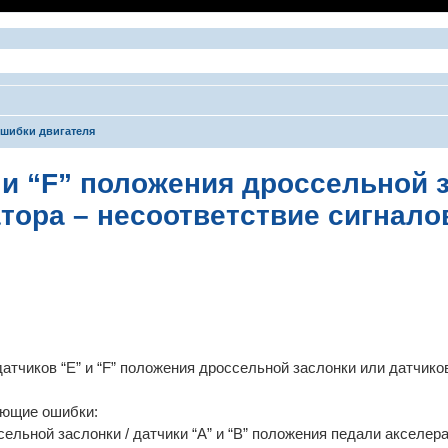
шибки двигателя
 и “F” положения дроссельной з
тора – несоответствие сигнало
ширенный поиск
атчиков “E” и “F” положения дроссельной заслонки или датчиков 
ующие ошибки:
ельной заслонки / датчики “A” и “B” положения педали акселера