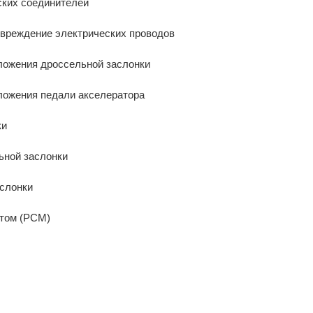
ских соединителей
повреждение электрических проводов
оложения дроссельной заслонки
оложения педали акселератора
ки
ьной заслонки
аслонки
атом (PCM)