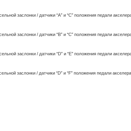
ельной заслонки / датчики “A” и “C” положения педали акселер
ельной заслонки / датчики “B” и “C” положения педали акселер
ельной заслонки / датчики “D” и “E” положения педали акселер
ельной заслонки / датчики “D” и “F” положения педали акселера