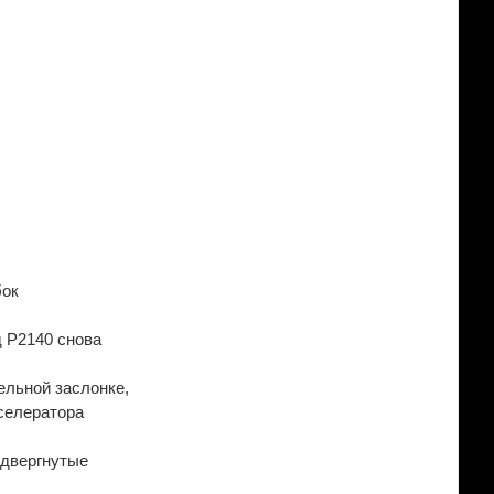
бок
д P2140 снова
ельной заслонке,
селератора
одвергнутые