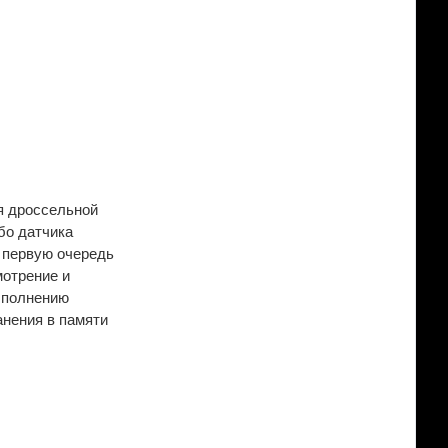
я дроссельной
бо датчика
 первую очередь
мотрение и
выполнению
анения в памяти