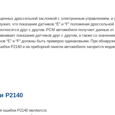
щенных дроссельной заслонкой с электронным управлением, и у
жил, что показания датчиков “E” и “F” положения дроссельной
соотносятся друг с другом. PCM автомобиля получает данные от
авнивает показания датчиков друг с другом, а также со значени
ков “E” и “F” должны быть примерно одинаковыми. При обнаруж
шибки P2140 и на приборной панели автомобиля загорится инди
и P2140
я ошибки P2140 являются: