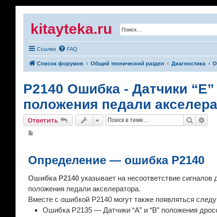
kitayteka.ru
Ссылки
FAQ
Список форумов
Общий технический раздел
Диагностика
О
P2140 Ошибка - Датчики “E”
положения педали акселера
Поиск
Рас
Ответить
С
о
о
б
щ
Определение — ошибка P2140
е
н
и
Ошибка P2140
указывает на несоответствие сигналов д
е
положения педали акселератора.
Вместе с ошибкой P2140 могут также появляться след
Ошибка P2135 — Датчики “A” и “B” положения дросс