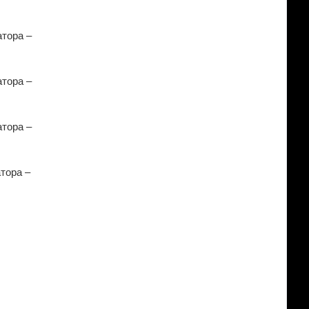
атора –
атора –
атора –
тора –