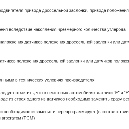
родвигателя привода дроссельной заслонки, привода положени
ния вследствие накопления чрезмерного количества углерода
 напряжения датчиков положения дроссельной заслонки или да
датчиков положения дроссельной заслонки или датчиков положе
анными в технических условиях производителя
едует отметить, что в некоторых автомобилях датчики “E” и “F
оде из строя одного из датчиков необходимо заменить сразу ве
и необходимости заменит и перепрограммирует (в соответствии
 агрегатом (PCM)