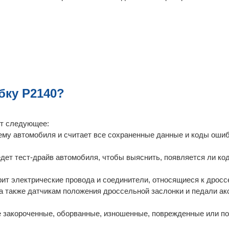
бку P2140?
ит следующее:
ему автомобиля и считает все сохраненные данные и коды оши
дет тест-драйв автомобиля, чтобы выяснить, появляется ли ко
рит электрические провода и соединители, относящиеся к дросс
а также датчикам положения дроссельной заслонки и педали ак
е закороченные, оборванные, изношенные, поврежденные или п