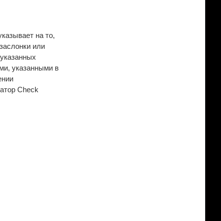
казывает на то,
 заслонки или
 указанных
ями, указанными в
ении
катор Check