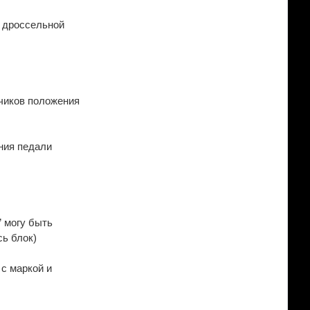
я дроссельной
тчиков положения
ния педали
” могу быть
сь блок)
 с маркой и