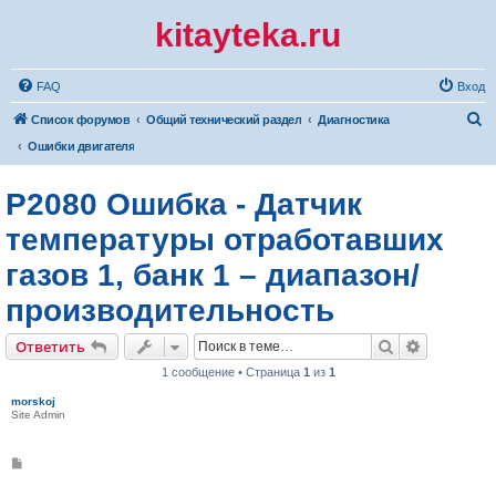
kitayteka.ru
FAQ
Вход
П
Список форумов
Общий технический раздел
Диагностика
о
Ошибки двигателя
и
P2080 Ошибка - Датчик
с
к
температуры отработавших
газов 1, банк 1 – диапазон/
производительность
Поиск
Расширен
Ответить
1 сообщение • Страница
1
из
1
morskoj
Site Admin
С
о
о