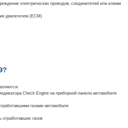
вреждение электрических проводов, соединителей или клемм
ния двигателем (ECM)
9?
являются:
индикатора Check Engine на приборной панели автомобиля
отработавшими газами автомобиля
ь отработавших газов