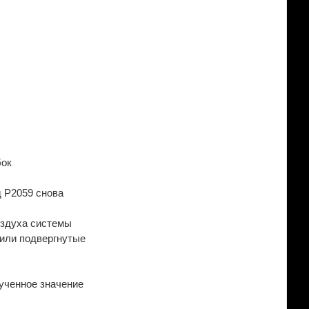
бок
д P2059 снова
оздуха системы
 или подвергнутые
ученное значение