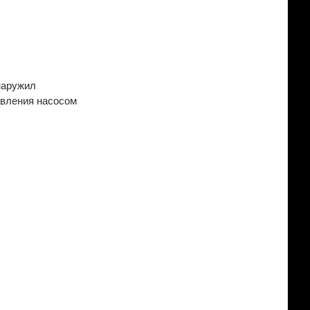
наружил
авления насосом