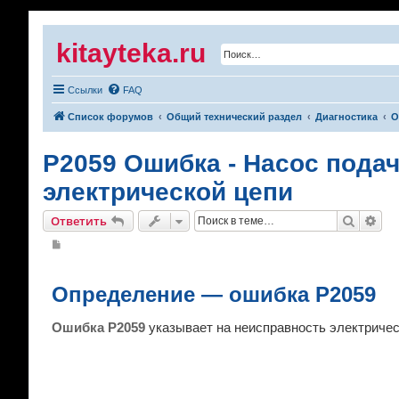
kitayteka.ru
Ссылки
FAQ
Список форумов
Общий технический раздел
Диагностика
О
P2059 Ошибка - Насос пода
электрической цепи
Поиск
Рас
Ответить
С
о
о
б
щ
Определение — ошибка P2059
е
н
и
Ошибка P2059
указывает на неисправность электричес
е