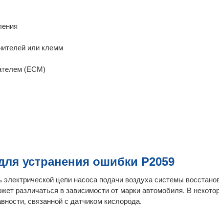
ления
нителей или клемм
гателем (ECM)
ля устранения ошибки P2059
ь электрической цепи насоса подачи воздуха системы восстано
ожет различаться в зависимости от марки автомобиля. В некот
вности, связанной с датчиком кислорода.