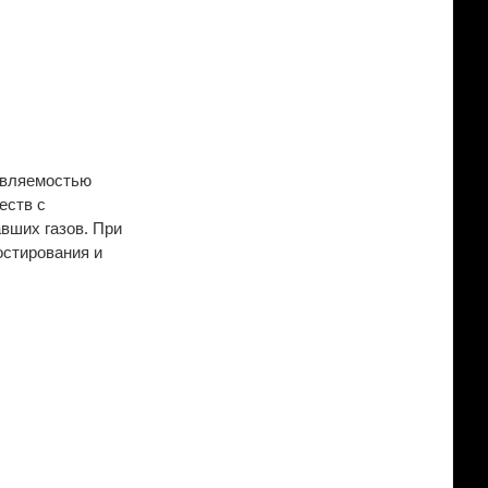
равляемостью
еств с
авших газов. При
остирования и