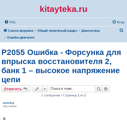
kitayteka.ru
FAQ
Вход
П
Список форумов
Общий технический раздел
Диагностика
о
Ошибки двигателя
и
P2055 Ошибка - Форсунка для
с
к
впрыска восстановителя 2,
банк 1 – высокое напряжение
цепи
Поиск
Расширен
Ответить
1 сообщение • Страница
1
из
1
morskoj
Site Admin
С
о
о