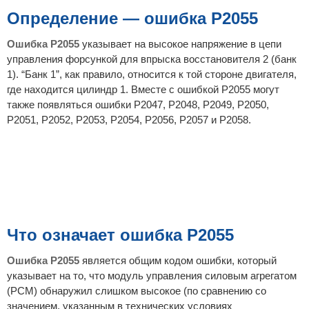
б
щ
Определение — ошибка P2055
е
н
и
Ошибка P2055
указывает на высокое напряжение в цепи
е
управления форсункой для впрыска восстановителя 2 (банк
1). “Банк 1”, как правило, относится к той стороне двигателя,
где находится цилиндр 1. Вместе с ошибкой P2055 могут
также появляться ошибки P2047, P2048, P2049, P2050,
P2051, P2052, P2053, P2054, P2056, P2057 и P2058.
Что означает ошибка P2055
Ошибка P2055
является общим кодом ошибки, который
указывает на то, что модуль управления силовым агрегатом
(PCM) обнаружил слишком высокое (по сравнению со
значением, указанным в технических условиях