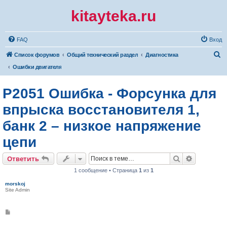
kitayteka.ru
FAQ
Вход
П
Список форумов
Общий технический раздел
Диагностика
о
Ошибки двигателя
и
P2051 Ошибка - Форсунка для
с
к
впрыска восстановителя 1,
банк 2 – низкое напряжение
цепи
Поиск
Расширен
Ответить
1 сообщение • Страница
1
из
1
morskoj
Site Admin
С
о
о