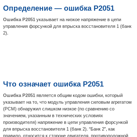
б
щ
Определение — ошибка P2051
е
н
и
Ошибка P2051
указывает на низкое напряжение в цепи
е
управления форсункой для впрыска восстановителя 1 (банк
2).
Что означает ошибка P2051
Ошибка P2051
является общим кодом ошибки, который
указывает на то, что модуль управления силовым агрегатом
(PCM) обнаружил слишком низкое (по сравнению со
значением, указанным в технических условиях
производителя) напряжение в цепи управления форсункой
для впрыска восстановителя 1 (банк 2). “Банк 2”, как
правило, относится к стороне двигателя, противоположной