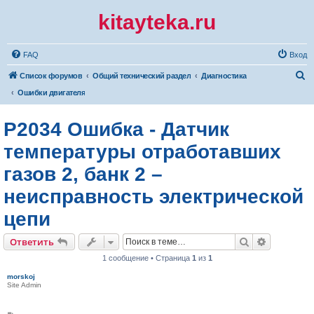
kitayteka.ru
FAQ
Вход
П
Список форумов
Общий технический раздел
Диагностика
о
Ошибки двигателя
и
P2034 Ошибка - Датчик
с
к
температуры отработавших
газов 2, банк 2 –
неисправность электрической
цепи
Поиск
Расширен
Ответить
1 сообщение • Страница
1
из
1
morskoj
Site Admin